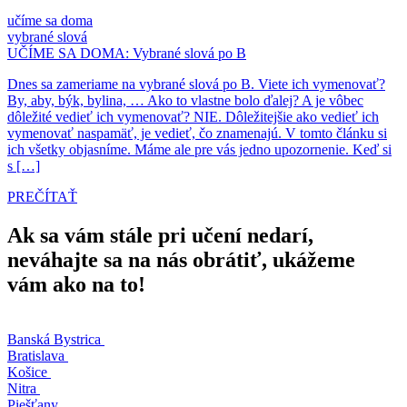
učíme sa doma
vybrané slová
UČÍME SA DOMA: Vybrané slová po B
Dnes sa zameriame na vybrané slová po B. Viete ich vymenovať?
By, aby, býk, bylina, … Ako to vlastne bolo ďalej? A je vôbec
dôležité vedieť ich vymenovať? NIE. Dôležitejšie ako vedieť ich
vymenovať naspamäť, je vedieť, čo znamenajú. V tomto článku si
ich všetky objasníme. Máme ale pre vás jedno upozornenie. Keď si
s […]
PREČÍTAŤ
Ak sa vám stále pri učení nedarí,
neváhajte sa na nás obrátiť, ukážeme
vám ako na to!
Banská Bystrica
Bratislava
Košice
Nitra
Piešťany