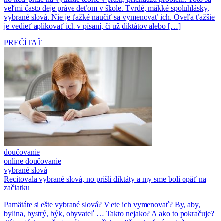
veľmi často deje práve deťom v škole. Tvrdé, mäkké spoluhlásky,
vybrané slová. Nie je ťažké naučiť sa vymenovať ich. Oveľa ťažšie
je vedieť aplikovať ich v písaní, či už diktátov alebo […]
PREČÍTAŤ
doučovanie
online doučovanie
vybrané slová
Recitovala vybrané slová, no prišli diktáty a my sme boli opäť na
začiatku
Pamätáte si ešte vybrané slová? Viete ich vymenovať? By, aby,
bylina, bystrý, býk, obyvateľ … Takto nejako? A ako to pokračuje?