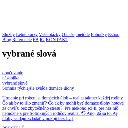
Služby
Letné kurzy
Vaše otázky
O našej metóde
Pobočky
Eshop
Blog
Referencie
FB
IG
KONTAKT
vybrané slová
doučovanie
násobilka
vybrané slová
Sofinka rýchlejšie zvláda domáce úlohy
Utrpenie pri robení si domácich úloh – realita takmer každej rodiny.
Čo ak by to išlo zmeniť? Čo ak by mohli byť domáce úlohy hotové
za chvíľu bez zbytočného stresu? Pre niekoho sci-fi, pre nás nič
nemožné a pre Sofinkiných rodičov realita. 🙂 Áno, dá sa to. Aj
úlohy sa dajú zvládať v pokoji bez […]