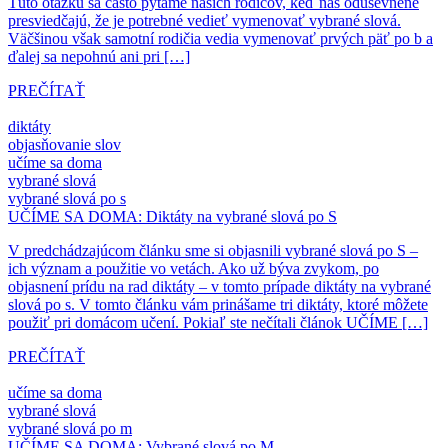
Túto otázku sa často pýtame našich rodičov, keď nás oduševnene
presviedčajú, že je potrebné vedieť vymenovať vybrané slová.
Väčšinou však samotní rodičia vedia vymenovať prvých päť po b a
ďalej sa nepohnú ani pri […]
PREČÍTAŤ
diktáty
objasňovanie slov
učíme sa doma
vybrané slová
vybrané slová po s
UČÍME SA DOMA: Diktáty na vybrané slová po S
V predchádzajúcom článku sme si objasnili vybrané slová po S –
ich význam a použitie vo vetách. Ako už býva zvykom, po
objasnení prídu na rad diktáty – v tomto prípade diktáty na vybrané
slová po s. V tomto článku vám prinášame tri diktáty, ktoré môžete
použiť pri domácom učení. Pokiaľ ste nečítali článok UČÍME […]
PREČÍTAŤ
učíme sa doma
vybrané slová
vybrané slová po m
UČÍME SA DOMA: Vybrané slová po M