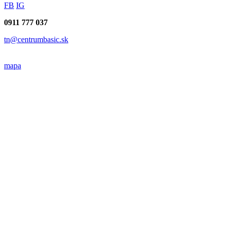
FB
IG
0911 777 037
tn@centrumbasic.sk
mapa