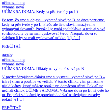
učíme sa doma
vybrané slová
UČÍME SA DOMA: Kedy sa píše tvrdé y po L?
Po tom, čo sme si objasnili vybrané slová po B, sa dnes pozrieme,
kedy sa píše tvrdé y po L. Prečo ale tieto slová nenazývame
vybranými slovami? Pretože l je tvrdá spoluhláska, a teda aj slová
so slabikou ly by sa mali vyslovovať tvrdo. Naopak, slová so
slabikou li by sa mali vyslovovať mäkko [ľi]. […]
PREČÍTAŤ
diktáty
učíme sa doma
vybrané slová
UČÍME SA DOMA: Diktáty na vybrané slová po B
V predchádzajúcom článku sme si vysvetlili vybrané slová po B –
ich význam a použitie vo vetách. V tomto článku vám prinášame
päť diktátov, ktoré môžete použiť pri domácom učení. Pokiaľ ste
nečítali článok UČÍME SA DOMA: Vybrané slová po B, nájdete ho
tu. Pri práci s diktátmi je potrebné dodržať nasledujúce zásady:
pokiaľ je […]
PREČÍTAŤ