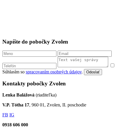
Napíšte do pobočky Zvolen
Súhlasím so
spracovaním osobných údajov
.
Odoslať
Kontakty pobočky Zvolen
Lenka Balážová
(riaditeľka)
V.P. Tótha 17
, 960 01, Zvolen, II. poschodie
FB
IG
0918 606 000