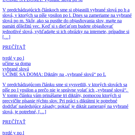
V predchádzajúcich článkoch sme si objasnili vybrané slová po b a
slová, v ktorých sa píše ypsilon po l. Dnes sa zameriame na vybrané
slová po m. Skôr, ako sa pustíte do objasňovania slov, majte na
pamäti dôležitú vec. Keď si s dieťaťom budete objasňovať
jednotlivé slová, vyhľadajte si ich obrázky na internete, prípadne si
[…]
PREČÍTAŤ
tvrdé y po l
učíme sa doma
vybrané slová
UČÍME SA DOMA: Diktáty na „vybrané slová“ po L
V predchádzajúcom článku sme si vysvetlili, v ktorých slovách sa
píše po l ypsilon a prečo nie je správne volať ich „vybrané slová“.
V tomto článku vám prinášame tri diktáty, pomocou ktorých si
precvičíte písanie týchto slov. Pri práci s diktátmi je potrebné
dodržať nasledujúce zásady: pokiaľ je diktát zameraný na vybrané
slová, je potrebné, […]
PREČÍTAŤ
tvrdé y po l