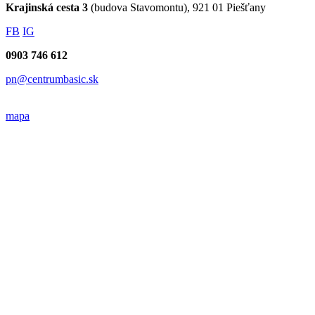
Krajinská cesta 3
(budova Stavomontu), 921 01 Piešťany
FB
IG
0903 746 612
pn@centrumbasic.sk
mapa