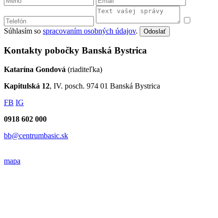
Súhlasím so
spracovaním osobných údajov
.
Odoslať
Kontakty pobočky Banská Bystrica
Katarína Gondová
(riaditeľka)
Kapitulská 12
, IV. posch. 974 01 Banská Bystrica
FB
IG
0918 602 000
bb@centrumbasic.sk
mapa