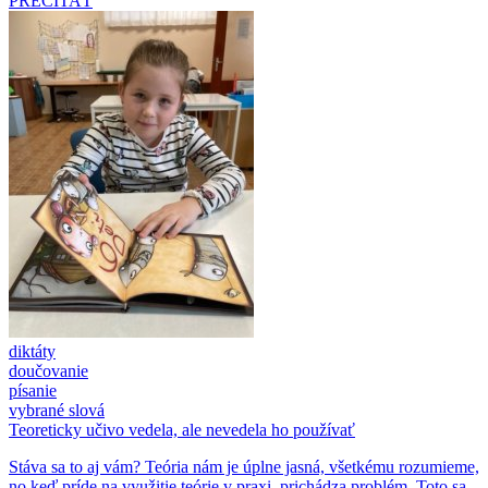
PREČÍTAŤ
diktáty
doučovanie
písanie
vybrané slová
Teoreticky učivo vedela, ale nevedela ho používať
Stáva sa to aj vám? Teória nám je úplne jasná, všetkému rozumieme,
no keď príde na využitie teórie v praxi, prichádza problém. Toto sa