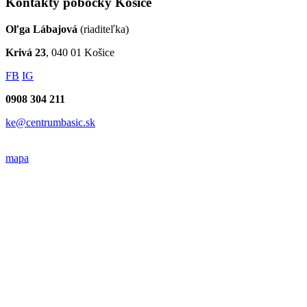
Kontakty pobočky Košice
Oľga Lábajová
(riaditeľka)
Krivá 23
, 040 01 Košice
FB
IG
0908 304 211
ke@centrumbasic.sk
mapa