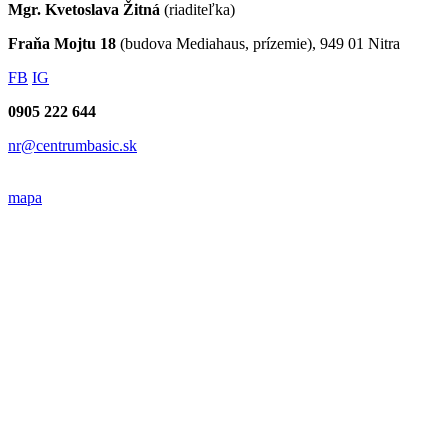
Mgr. Kvetoslava Žitná
(riaditeľka)
Fraňa Mojtu 18
(budova Mediahaus, prízemie), 949 01 Nitra
FB
IG
0905 222 644
nr@centrumbasic.sk
mapa