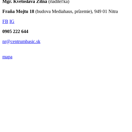
Mgr. Kvetoslava Žitná
(riaditeľka)
Fraňa Mojtu 18
(budova Mediahaus, prízemie), 949 01 Nitra
FB
IG
0905 222 644
nr@centrumbasic.sk
mapa