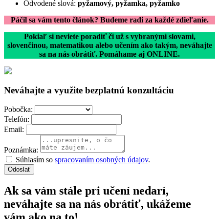
Odvodené slová:
pyžamový, pyžamka, pyžamko
Páčil sa vám tento článok? Budeme radi za každé zdieľanie.
Pokiaľ si neviete poradiť či už s vybranými slovami,
slovenčinou, matematikou alebo učením ako takým, neváhajte
sa na nás obrátiť. Pomáhame aj ONLINE.
Neváhajte a využite bezplatnú konzultáciu
Pobočka:
Telefón:
Email:
Poznámka:
Súhlasím so
spracovaním osobných údajov
.
Odoslať
Ak sa vám stále pri učení nedarí,
neváhajte sa na nás obrátiť, ukážeme
vám ako na to!