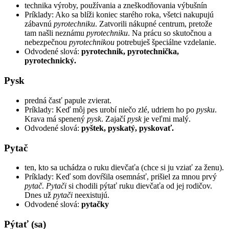
technika výroby, používania a zneškodňovania výbušnín
Príklady: Ako sa blíži koniec starého roka, všetci nakupujú
zábavnú
pyrotechniku
. Zatvorili nákupné centrum, pretože
tam našli neznámu
pyrotechniku
. Na prácu so skutočnou a
nebezpečnou
pyrotechnikou
potrebuješ špeciálne vzdelanie.
Odvodené slová:
pyrotechnik, pyrotechnička,
pyrotechnický.
Pysk
predná časť papule zvierat.
Príklady: Keď môj pes urobí niečo zlé, udriem ho po
pysku
.
Krava má spenený
pysk
. Zajačí
pysk
je veľmi malý.
Odvodené slová:
pyštek, pyskatý, pyskovať.
Pytač
ten, kto sa uchádza o ruku dievčaťa (chce si ju vziať za ženu).
Príklady: Keď som dovŕšila osemnásť, prišiel za mnou prvý
pytač
.
Pytači
si chodili pýtať ruku dievčaťa od jej rodičov.
Dnes už
pytači
neexistujú.
Odvodené slová:
pytačky
Pýtať (sa)