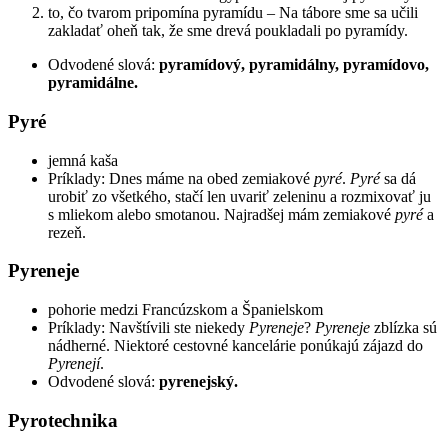
to, čo tvarom pripomína pyramídu – Na tábore sme sa učili
zakladať oheň tak, že sme drevá poukladali po pyramídy.
Odvodené slová:
pyramídový, pyramidálny, pyramídovo,
pyramidálne.
Pyré
jemná kaša
Príklady: Dnes máme na obed zemiakové
pyré
.
Pyré
sa dá
urobiť zo všetkého, stačí len uvariť zeleninu a rozmixovať ju
s mliekom alebo smotanou. Najradšej mám zemiakové
pyré
a
rezeň.
Pyreneje
pohorie medzi Francúzskom a Španielskom
Príklady: Navštívili ste niekedy
Pyreneje
?
Pyreneje
zblízka sú
nádherné. Niektoré cestovné kancelárie ponúkajú zájazd do
Pyrenejí
.
Odvodené slová:
pyrenejský.
Pyrotechnika