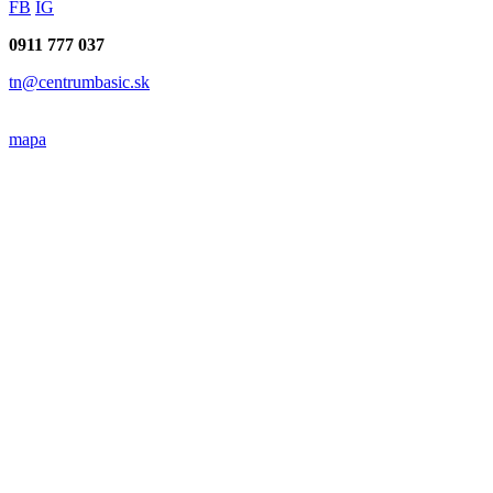
FB
IG
0911 777 037
tn@centrumbasic.sk
mapa