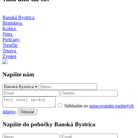
Banská Bystrica
Bratislava
Košice
Nitra
Piešťany
Trenčín
Trnava
Zvolen
Napíšte nám
Súhlasím so
spracovaním osobných
údajov
.
Odoslať
Napíšte do pobočky Banská Bystrica