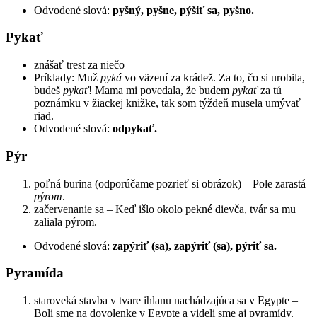
Odvodené slová:
pyšný, pyšne, pýšiť sa, pyšno.
Pykať
znášať trest za niečo
Príklady: Muž
pyká
vo väzení za krádež. Za to, čo si urobila,
budeš
pykať
! Mama mi povedala, že budem
pykať
za tú
poznámku v žiackej knižke, tak som týždeň musela umývať
riad.
Odvodené slová:
odpykať.
Pýr
poľná burina (odporúčame pozrieť si obrázok) – Pole zarastá
pýrom
.
začervenanie sa – Keď išlo okolo pekné dievča, tvár sa mu
zaliala pýrom.
Odvodené slová:
zapýriť (sa), zapýriť (sa), pýriť sa.
Pyramída
staroveká stavba v tvare ihlanu nachádzajúca sa v Egypte –
Boli sme na dovolenke v Egypte a videli sme aj pyramídy.