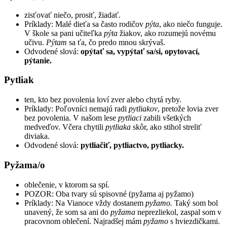
zisťovať niečo, prosiť, žiadať.
Príklady: Malé dieťa sa často rodičov
pýta
, ako niečo funguje.
V škole sa pani učiteľka
pýta
žiakov, ako rozumejú novému
učivu.
Pýtam
sa ťa, čo predo mnou skrývaš.
Odvodené slová:
opýtať sa, vypýtať sa/si, opytovací,
pýtanie.
Pytliak
ten, kto bez povolenia loví zver alebo chytá ryby.
Príklady: Poľovníci nemajú radi
pytliakov
, pretože lovia zver
bez povolenia. V našom lese
pytliaci
zabili všetkých
medveďov. Včera chytili
pytliaka
skôr, ako stihol streliť
diviaka.
Odvodené slová:
pytliačiť, pytliactvo, pytliacky.
Pyžama/o
oblečenie, v ktorom sa spí.
POZOR: Oba tvary sú spisovné (pyžama aj pyžamo)
Príklady: Na Vianoce vždy dostanem
pyžamo.
Taký som bol
unavený, že som sa ani do
pyžama
neprezliekol, zaspal som v
pracovnom oblečení. Najradšej mám
pyžamo
s hviezdičkami.