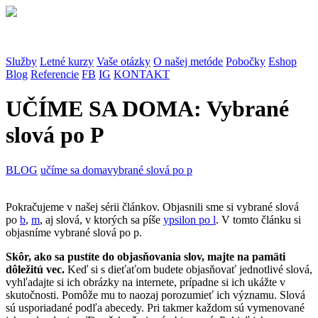
Služby
Letné kurzy
Vaše otázky
O našej metóde
Pobočky
Eshop
Blog
Referencie
FB
IG
KONTAKT
UČÍME SA DOMA: Vybrané
slová po P
BLOG
učíme sa doma
vybrané slová po p
Pokračujeme v našej sérii článkov. Objasnili sme si vybrané slová
po
b
,
m
, aj slová, v ktorých sa píše
ypsilon po l
. V tomto článku si
objasníme vybrané slová po p.
Skôr, ako sa pustíte do objasňovania slov, majte na pamäti
dôležitú vec.
Keď si s dieťaťom budete objasňovať jednotlivé slová,
vyhľadajte si ich obrázky na internete, prípadne si ich ukážte v
skutočnosti. Pomôže mu to naozaj porozumieť ich významu. Slová
sú usporiadané podľa abecedy. Pri takmer každom sú vymenované