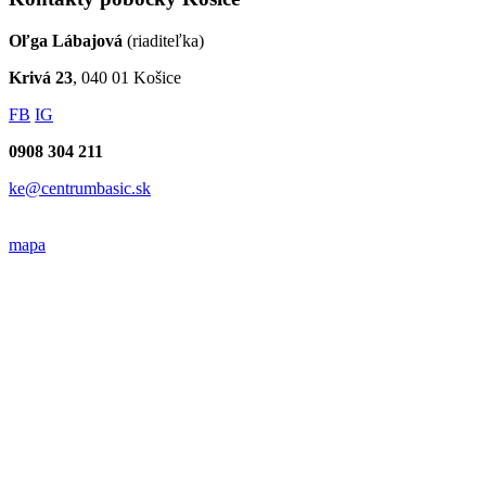
Oľga Lábajová
(riaditeľka)
Krivá 23
, 040 01 Košice
FB
IG
0908 304 211
ke@centrumbasic.sk
mapa