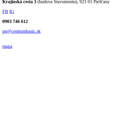
Krajinská cesta 3
(budova Stavomontu), 921 01 Piešťany
FB
IG
0903 746 612
pn@centrumbasic.sk
mapa