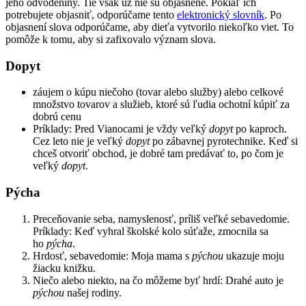
jeho odvodeniny. Tie však už nie sú objasnené. Pokiaľ ich
potrebujete objasniť, odporúčame tento
elektronický slovník
. Po
objasnení slova odporúčame, aby dieťa vytvorilo niekoľko viet. To
pomôže k tomu, aby si zafixovalo význam slova.
Dopyt
záujem o kúpu niečoho (tovar alebo služby) alebo celkové
množstvo tovarov a služieb, ktoré sú ľudia ochotní kúpiť za
dobrú cenu
Príklady: Pred Vianocami je vždy veľký
dopyt
po kaproch.
Cez leto nie je veľký
dopyt
po zábavnej pyrotechnike. Keď si
chceš otvoriť obchod, je dobré tam predávať to, po čom je
veľký
dopyt
.
Pýcha
Preceňovanie seba, namyslenosť, príliš veľké sebavedomie.
Príklady: Keď vyhral školské kolo súťaže, zmocnila sa
ho
pýcha
.
Hrdosť, sebavedomie: Moja mama s
pýchou
ukazuje moju
žiacku knižku.
Niečo alebo niekto, na čo môžeme byť hrdí: Drahé auto je
pýchou
našej rodiny.