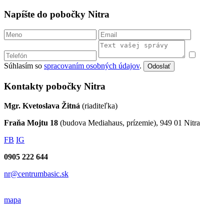
Napíšte do pobočky Nitra
Súhlasím so
spracovaním osobných údajov
.
Odoslať
Kontakty pobočky Nitra
Mgr. Kvetoslava Žitná
(riaditeľka)
Fraňa Mojtu 18
(budova Mediahaus, prízemie), 949 01 Nitra
FB
IG
0905 222 644
nr@centrumbasic.sk
mapa