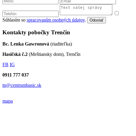
Súhlasím so
spracovaním osobných údajov
.
Odoslať
Kontakty pobočky Trenčín
Bc. Lenka Gawronová
(riaditeľka)
Hasičská č.2
(Meštiansky dom), Trenčín
FB
IG
0911 777 037
tn@centrumbasic.sk
mapa