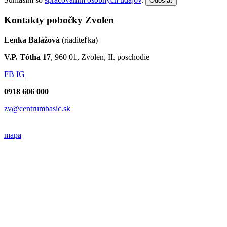
Odoslať
Kontakty pobočky Zvolen
Lenka Balážová
(riaditeľka)
V.P. Tótha 17
, 960 01, Zvolen, II. poschodie
FB
IG
0918 606 000
zv@centrumbasic.sk
mapa