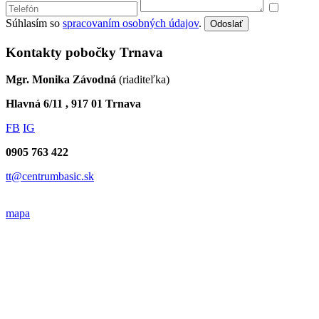
Súhlasím so
spracovaním osobných údajov
.
Odoslať
Kontakty pobočky Trnava
Mgr. Monika Závodná
(riaditeľka)
Hlavná 6/11 , 917 01 Trnava
FB
IG
0905 763 422
tt@centrumbasic.sk
mapa