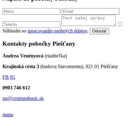
Súhlasím so
spracovaním osobných údajov
.
Odoslať
Kontakty pobočky Piešťany
Andrea Venényová
(riaditeľka)
Krajinská cesta 3
(budova Stavomontu), 921 01 Piešťany
FB
IG
0903 746 612
pn@centrumbasic.sk
mapa