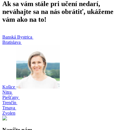
Ak sa vám stále pri učení nedarí,
neváhajte sa na nás obrátiť, ukážeme
vám ako na to!
Banská Bystrica
Bratislava
Košice
Nitra
Piešťany
Trenčín
Trnava
Zvolen
Napíšte nám