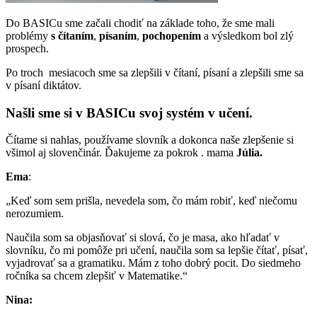
Do BASICu sme začali chodiť na základe toho, že sme mali
problémy
s čítaním
,
písaním
,
pochopením
a výsledkom bol zlý
prospech.
Po troch mesiacoch sme sa zlepšili v čítaní, písaní a zlepšili sme sa
v písaní diktátov.
Našli sme si v BASICu svoj systém v učení.
Čítame si nahlas, používame slovník a dokonca naše zlepšenie si
všimol aj slovenčinár. Ďakujeme za pokrok . mama
Júlia.
Ema
:
„Keď som sem prišla, nevedela som, čo mám robiť, keď niečomu
nerozumiem.
Naučila som sa objasňovať si slová, čo je masa, ako hľadať v
slovníku, čo mi pomôže pri učení, naučila som sa lepšie čítať, písať,
vyjadrovať sa a gramatiku. Mám z toho dobrý pocit. Do siedmeho
ročníka sa chcem zlepšiť v Matematike.“
Nina: