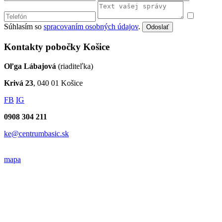
Súhlasím so
spracovaním osobných údajov
.
Odoslať
Kontakty pobočky Košice
Oľga Lábajová
(riaditeľka)
Krivá 23
, 040 01 Košice
FB
IG
0908 304 211
ke@centrumbasic.sk
mapa