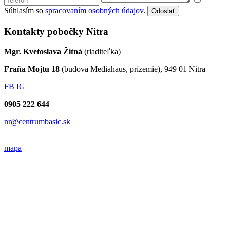
Súhlasím so
spracovaním osobných údajov
.
Odoslať
Kontakty pobočky Nitra
Mgr. Kvetoslava Žitná
(riaditeľka)
Fraňa Mojtu 18
(budova Mediahaus, prízemie), 949 01 Nitra
FB
IG
0905 222 644
nr@centrumbasic.sk
mapa