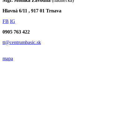
Mgr. Monika Závodná
(riaditeľka)
Hlavná 6/11 , 917 01 Trnava
FB
IG
0905 763 422
tt@centrumbasic.sk
mapa