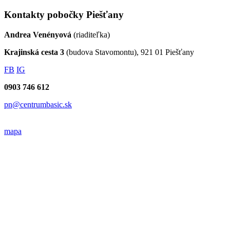
Kontakty pobočky Piešťany
Andrea Venényová
(riaditeľka)
Krajinská cesta 3
(budova Stavomontu), 921 01 Piešťany
FB
IG
0903 746 612
pn@centrumbasic.sk
mapa