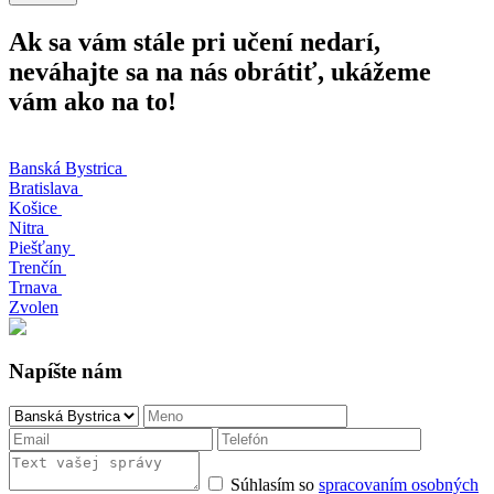
Ak sa vám stále pri učení nedarí,
neváhajte sa na nás obrátiť, ukážeme
vám ako na to!
Banská Bystrica
Bratislava
Košice
Nitra
Piešťany
Trenčín
Trnava
Zvolen
Napíšte nám
Súhlasím so
spracovaním osobných