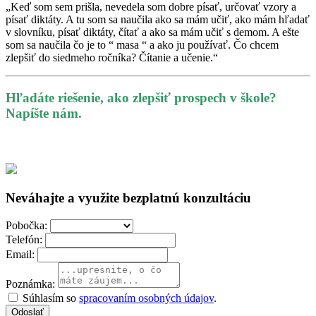
„Keď som sem prišla, nevedela som dobre písať, určovať vzory a
písať diktáty. A tu som sa naučila ako sa mám učiť, ako mám hľadať
v slovníku, písať diktáty, čítať a ako sa mám učiť s demom. A ešte
som sa naučila čo je to “ masa “ a ako ju používať. Čo chcem
zlepšiť do siedmeho ročníka? Čítanie a učenie.“
Hľadáte riešenie, ako zlepšiť prospech v škole?
Napíšte nám.
Neváhajte a využite bezplatnú konzultáciu
Pobočka:
Telefón:
Email:
Poznámka:
Súhlasím so
spracovaním osobných údajov
.
Odoslať