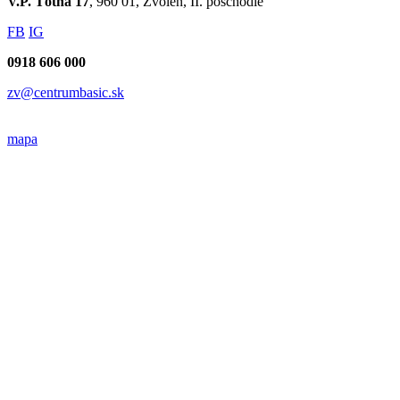
V.P. Tótha 17
, 960 01, Zvolen, II. poschodie
FB
IG
0918 606 000
zv@centrumbasic.sk
mapa