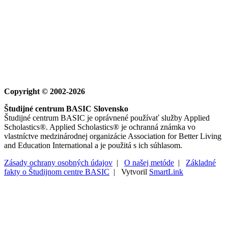
Copyright © 2002-2026
Študijné centrum BASIC Slovensko
Študijné centrum BASIC je oprávnené používať služby Applied
Scholastics®. Applied Scholastics® je ochranná známka vo
vlastníctve medzinárodnej organizácie Association for Better Living
and Education International a je použitá s ich súhlasom.
Zásady ochrany osobných údajov
|
O našej metóde
|
Základné
fakty o Študijnom centre BASIC
| Vytvoril
SmartLink