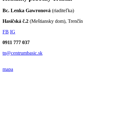
Bc. Lenka Gawronová
(riaditeľka)
Hasičská č.2
(Meštiansky dom), Trenčín
FB
IG
0911 777 037
tn@centrumbasic.sk
mapa