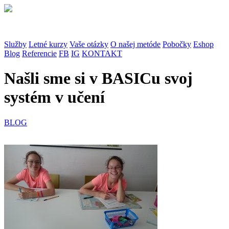
Služby
Letné kurzy
Vaše otázky
O našej metóde
Pobočky
Eshop
Blog
Referencie
FB
IG
KONTAKT
Našli sme si v BASICu svoj
systém v učení
BLOG