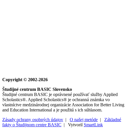
Copyright © 2002-2026
Študijné centrum BASIC Slovensko
Študijné centrum BASIC je oprávnené používať služby Applied
Scholastics®. Applied Scholastics® je ochranná známka vo
vlastníctve medzinárodnej organizácie Association for Better Living
and Education International a je použitá s ich súhlasom.
Zásady ochrany osobných údajov
|
O našej metóde
|
Základné
fakty o Študijnom centre BASIC
| Vytvoril
SmartLink