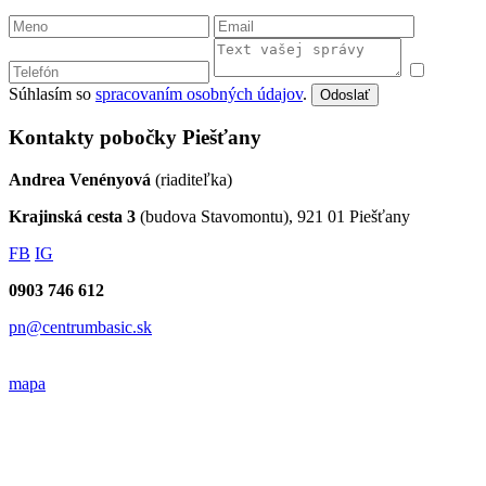
Súhlasím so
spracovaním osobných údajov
.
Odoslať
Kontakty pobočky Piešťany
Andrea Venényová
(riaditeľka)
Krajinská cesta 3
(budova Stavomontu), 921 01 Piešťany
FB
IG
0903 746 612
pn@centrumbasic.sk
mapa