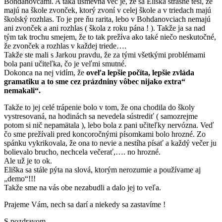
Bohdanovcami. A taká úsmevná vec je, že sa Eliška strašne teší, že
majú na škole zvonček, ktorý zvoní v celej škole a v triedach majú
školský rozhlas. To je pre ňu rarita, lebo v Bohdanovciach nemajú
ani zvonček a ani rozhlas ( škola z roku pána ! ). Takže ja sa nad
tým tak trochu smejem, že to tak prežíva ako také niečo neskutočné,
že zvonček a rozhlas v každej triede….
Takže ste mali s Jarkou pravdu, že za tými všetkými problémami
bola pani učiteľka, čo je veľmi smutné.
Dokonca na nej vidím, že
oveľa lepšie počíta, lepšie zvláda
gramatiku a to sme cez prázdniny vôbec nijako extra“
nemakali“.
Takže to jej celé trápenie bolo v tom, že ona chodila do školy
vystresovaná, na hodinách sa nevedela sústrediť ( samozrejme
potom si nič nepamätala ), lebo bola z pani učiteľky nervózna. Veď
čo sme prežívali pred koncoročnými písomkami bolo hrozné. Zo
spánku vykrikovala, že ona to nevie a nestíha písať a každý večer ju
bolievalo brucho, nechcela večerať,…. no hrozné.
Ale už je to ok.
Eliška sa stále pýta na slová, ktorým nerozumie a používame aj
„demo“!!!
Takže sme na vás obe nezabudli a dalo jej to veľa.
Prajeme Vám, nech sa darí a niekedy sa zastavíme !
S pozdravom