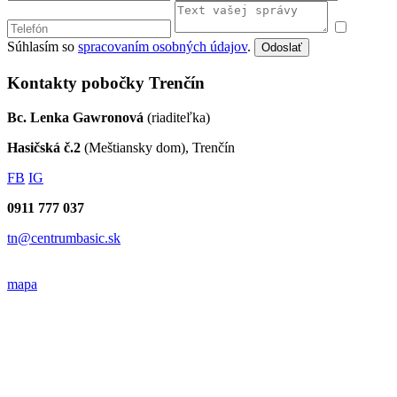
Súhlasím so
spracovaním osobných údajov
.
Odoslať
Kontakty pobočky Trenčín
Bc. Lenka Gawronová
(riaditeľka)
Hasičská č.2
(Meštiansky dom), Trenčín
FB
IG
0911 777 037
tn@centrumbasic.sk
mapa