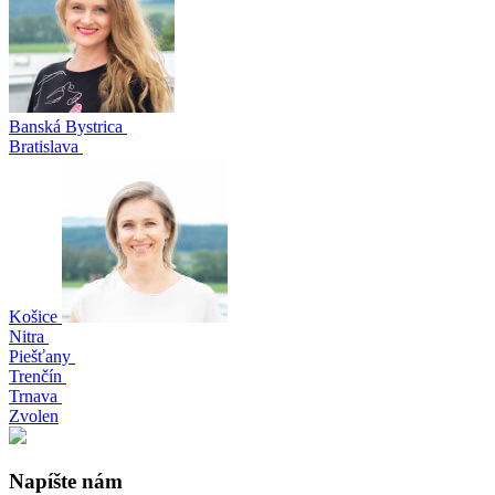
Banská Bystrica
Bratislava
Košice
Nitra
Piešťany
Trenčín
Trnava
Zvolen
Napíšte nám