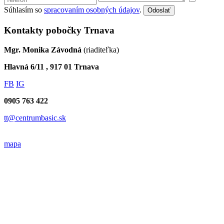
Súhlasím so
spracovaním osobných údajov
.
Odoslať
Kontakty pobočky Trnava
Mgr. Monika Závodná
(riaditeľka)
Hlavná 6/11 , 917 01 Trnava
FB
IG
0905 763 422
tt@centrumbasic.sk
mapa