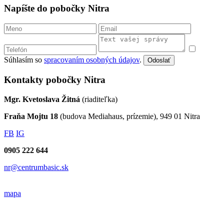
Napíšte do pobočky Nitra
Súhlasím so
spracovaním osobných údajov
.
Odoslať
Kontakty pobočky Nitra
Mgr. Kvetoslava Žitná
(riaditeľka)
Fraňa Mojtu 18
(budova Mediahaus, prízemie), 949 01 Nitra
FB
IG
0905 222 644
nr@centrumbasic.sk
mapa