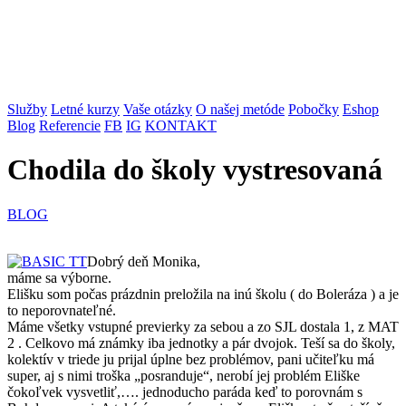
Služby
Letné kurzy
Vaše otázky
O našej metóde
Pobočky
Eshop
Blog
Referencie
FB
IG
KONTAKT
Chodila do školy vystresovaná
BLOG
Dobrý deň Monika,
máme sa výborne.
Elišku som počas prázdnin preložila na inú školu ( do Boleráza ) a je
to neporovnateľné.
Máme všetky vstupné previerky za sebou a zo SJL dostala 1, z MAT
2 . Celkovo má známky iba jednotky a pár dvojok. Teší sa do školy,
kolektív v triede ju prijal úplne bez problémov, pani učiteľku má
super, aj s nimi troška „posranduje“, nerobí jej problém Eliške
čokoľvek vysvetliť,…. jednoducho paráda keď to porovnám s