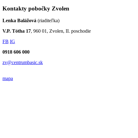
Kontakty pobočky Zvolen
Lenka Balážová
(riaditeľka)
V.P. Tótha 17
, 960 01, Zvolen, II. poschodie
FB
IG
0918 606 000
zv@centrumbasic.sk
mapa