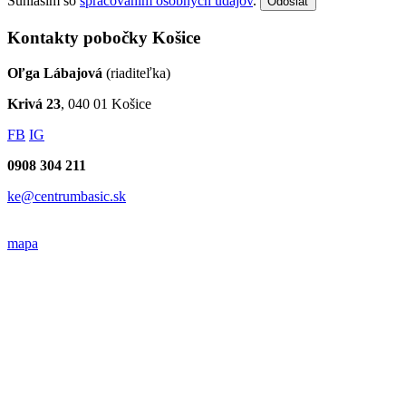
Súhlasím so
spracovaním osobných údajov
.
Odoslať
Kontakty pobočky Košice
Oľga Lábajová
(riaditeľka)
Krivá 23
, 040 01 Košice
FB
IG
0908 304 211
ke@centrumbasic.sk
mapa