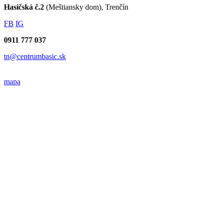
Hasičská č.2
(Meštiansky dom), Trenčín
FB
IG
0911 777 037
tn@centrumbasic.sk
mapa