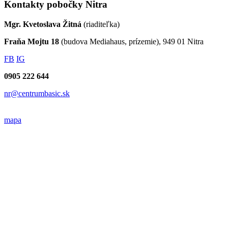
Kontakty pobočky Nitra
Mgr. Kvetoslava Žitná
(riaditeľka)
Fraňa Mojtu 18
(budova Mediahaus, prízemie), 949 01 Nitra
FB
IG
0905 222 644
nr@centrumbasic.sk
mapa