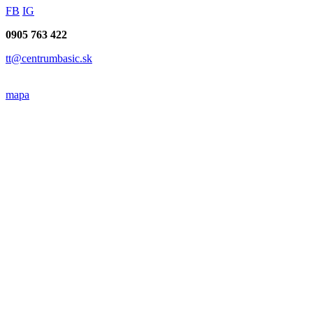
FB
IG
0905 763 422
tt@centrumbasic.sk
mapa