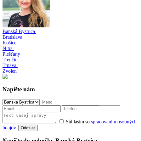
Banská Bystrica
Bratislava
Košice
Nitra
Piešťany
Trenčín
Trnava
Zvolen
Napíšte nám
Súhlasím so
spracovaním osobných
údajov
.
Odoslať
Napíšte do pobočky Banská Bystrica