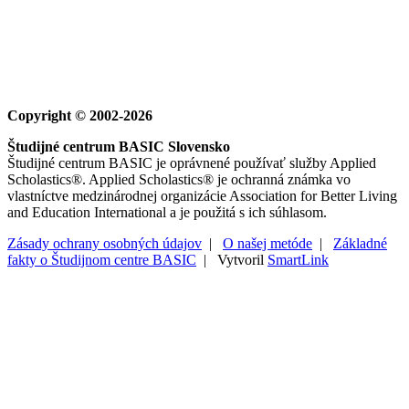
Copyright © 2002-2026
Študijné centrum BASIC Slovensko
Študijné centrum BASIC je oprávnené používať služby Applied
Scholastics®. Applied Scholastics® je ochranná známka vo
vlastníctve medzinárodnej organizácie Association for Better Living
and Education International a je použitá s ich súhlasom.
Zásady ochrany osobných údajov
|
O našej metóde
|
Základné
fakty o Študijnom centre BASIC
| Vytvoril
SmartLink