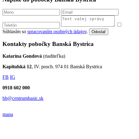
Súhlasím so
spracovaním osobných údajov
.
Odoslať
Kontakty pobočky Banská Bystrica
Katarína Gondová
(riaditeľka)
Kapitulská 12
, IV. posch. 974 01 Banská Bystrica
FB
IG
0918 602 000
bb@centrumbasic.sk
mapa