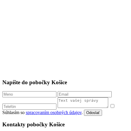
Súhlasím so
spracovaním osobných údajov
.
Odoslať
Kontakty pobočky Bratislava
Dunajská 4, Bratislava – Staré Mesto
(5. poschodie)
FB
IG
0910 499 037
ba@centrumbasic.sk
mapa