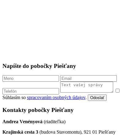
Fraňa Mojtu 18
(budova Mediahaus, prízemie), 949 01 Nitra
FB
IG
0905 222 644
nr@centrumbasic.sk
mapa