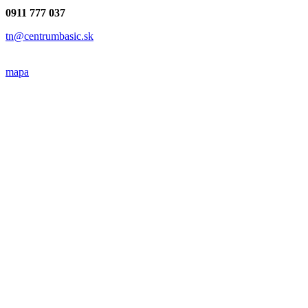
Napíšte do pobočky Trenčín
Súhlasím so
spracovaním osobných údajov
.
Odoslať
Kontakty pobočky Trenčín
Bc. Lenka Gawronová
(riaditeľka)
Hasičská č.2
(Meštiansky dom), Trenčín