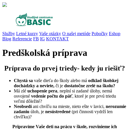
Služby
Letné kurzy
Vaše otázky
O našej metóde
Pobočky
Eshop
Blog
Referencie
FB
IG
KONTAKT
Predškolská príprava
Príprava do prvej triedy- kedy ju riešiť?
Chystá sa
vaše dieťa do školy alebo má
odklad školskej
dochádzky a neviete,
či je
dostatočne zrelé na školu?
Má zlé
uchopenie pera
, neplní si zadané úlohy, nemá
osvojené
vedenie počtu do päť
, ktoré je pre prvú triedu
veľmi dôležité?
Neobsedí
ani chvíľu na mieste, nieto ešte v lavici,
nerozumie
zadaniu
úloh, je
nesústredené
(pri činnosti vydrží len
chvíľku)?
Pripravíme Vaše deti na prácu v škole, rozvinieme ich