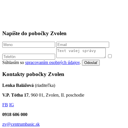
0905 763 422
tt@centrumbasic.sk
mapa