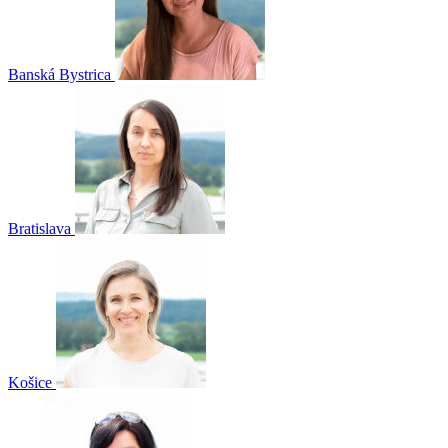
Pobočka:
Telefón:
Email:
Poznámka:
Súhlasím so
spracovaním osobných údajov
.
Odoslať
Ak sa vám stále pri učení nedarí,
neváhajte sa na nás obrátiť, ukážeme
vám ako na to!