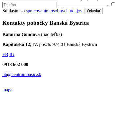
Nitra
Piešťany
Trenčín
Trnava
Zvolen
Napíšte nám
Súhlasím so
spracovaním osobných
údajov
.
Odoslať
Napíšte do pobočky Banská Bystrica