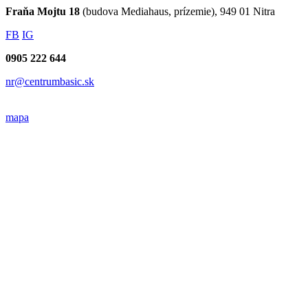
Napíšte do pobočky Nitra
Súhlasím so
spracovaním osobných údajov
.
Odoslať
Kontakty pobočky Nitra
Mgr. Kvetoslava Žitná
(riaditeľka)