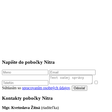
Oľga Lábajová
(riaditeľka)
Krivá 23
, 040 01 Košice
FB
IG
0908 304 211
ke@centrumbasic.sk
mapa