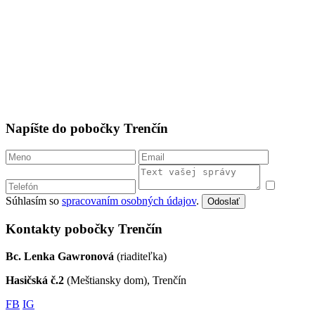
Krajinská cesta 3
(budova Stavomontu), 921 01 Piešťany
FB
IG
0903 746 612
pn@centrumbasic.sk
mapa