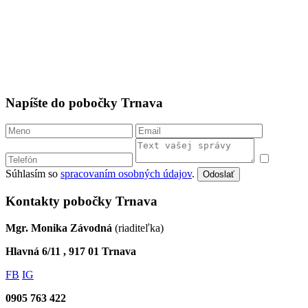
FB
IG
0911 777 037
tn@centrumbasic.sk
mapa