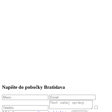
Súhlasím so
spracovaním osobných údajov
.
Odoslať
Kontakty pobočky Banská Bystrica
Katarína Gondová
(riaditeľka)
Kapitulská 12
, IV. posch. 974 01 Banská Bystrica
FB
IG
0918 602 000
bb@centrumbasic.sk
mapa