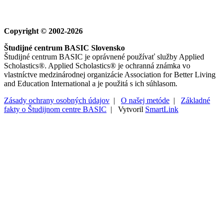
zv@centrumbasic.sk
mapa