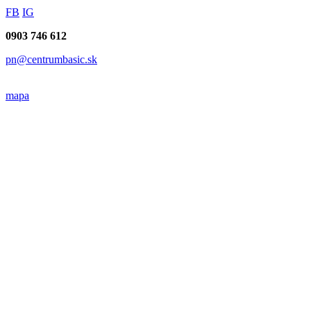
Napíšte do pobočky Piešťany
Súhlasím so
spracovaním osobných údajov
.
Odoslať
Kontakty pobočky Piešťany
Andrea Venényová
(riaditeľka)