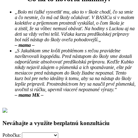
„Bolo mi ťažké vysvetliť mu, ako to v škole chodí, čo sa smie
a čo nesmie, čo má od školy očakávať. V BASICu si v malom
kolektíve a príjemnom prostredí vyskúšal, o čom škola je
a zistil, že sa vôbec nemusí obávať.
Na hodiny s Luckou aj na
deti sa vždy veľmi tešil. Vďaka kurzu predškolskej prípravy
bol náš nástup do školy oveľa pohodovejší.
„
– mama –
„
S Jakubkom sme kvôli problémom s rečou pravidelne
navštevovali logopédiu. Pred nástupom do školy sme dostali
odporúčanie absolvovať predškolskú prípravu. Keďže Kubko
nikdy nejavil záujem o písmenká a ich spoznávanie, ešte pár
mesiacov pred nástupom do školy žiadne nepoznal. Tento
kurz bol pre neho ideálny k tomu, aby sa na nástup do školy
lepšie pripravil. Prostredníctvom hry sa naučil prvé písmenká,
uvoľnil si rúčku, upevnil viaceré nepoznané výrazy.“
– mama MK –