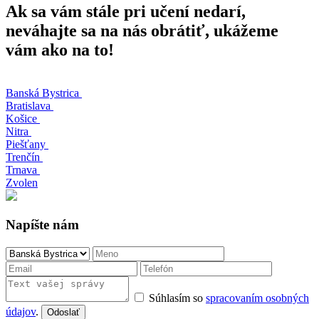
Ak sa vám stále pri učení nedarí,
neváhajte sa na nás obrátiť, ukážeme
vám ako na to!
Banská Bystrica
Bratislava
Košice
Nitra
Piešťany
Trenčín
Trnava
Zvolen
Napíšte nám
Súhlasím so
spracovaním osobných
údajov
.
Odoslať