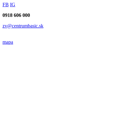
FB
IG
0918 606 000
zv@centrumbasic.sk
mapa