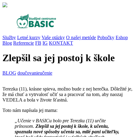
Služby
Letné kurzy
Vaše otázky
O našej metóde
Pobočky
Eshop
Blog
Referencie
FB
IG
KONTAKT
Zlepšil sa jej postoj k škole
BLOG
doučovanie
učenie
Terezka (11), krásne spieva, možno bude z nej herečka. Dôležité je,
že má chuť a vytrvalosť učiť sa a pracovať na tom, aby naozaj
VEDELA a bola v živote šťastná.
Toto nám napísala jej mama:
„Učenie v BASICu bolo pre Terezku (11) určite
prínosom.
Zlepšil sa jej postoj k škole, k učeniu,
spoznala nové spôsoby učenia sa, milé pani učiteľky,