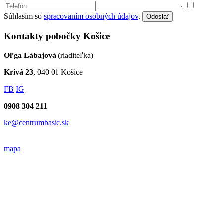
Súhlasím so
spracovaním osobných údajov
.
Odoslať
Kontakty pobočky Košice
Oľga Lábajová
(riaditeľka)
Krivá 23
, 040 01 Košice
FB
IG
0908 304 211
ke@centrumbasic.sk
mapa