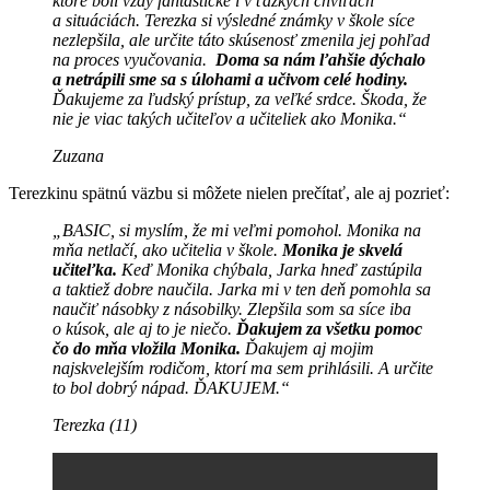
ktoré boli vždy fantastické i v ťažkých chvíľach
a situáciách. Terezka si výsledné známky v škole síce
nezlepšila, ale určite táto skúsenosť zmenila jej pohľad
na proces vyučovania.
Doma sa nám ľahšie dýchalo
a netrápili sme sa s úlohami a učivom celé hodiny.
Ďakujeme za ľudský prístup, za veľké srdce. Škoda, že
nie je viac takých učiteľov a učiteliek ako Monika.“
Zuzana
Terezkinu spätnú väzbu si môžete nielen prečítať, ale aj pozrieť:
„BASIC, si myslím, že mi veľmi pomohol. Monika na
mňa netlačí, ako učitelia v škole.
Monika je skvelá
učiteľka.
Keď Monika chýbala, Jarka hneď zastúpila
a taktiež dobre naučila. Jarka mi v ten deň pomohla sa
naučiť násobky z násobilky. Zlepšila som sa síce iba
o kúsok, ale aj to je niečo.
Ďakujem za všetku pomoc
čo do mňa vložila Monika.
Ďakujem aj mojim
najskvelejším rodičom, ktorí ma sem prihlásili. A určite
to bol dobrý nápad. ĎAKUJEM.“
Terezka (11)