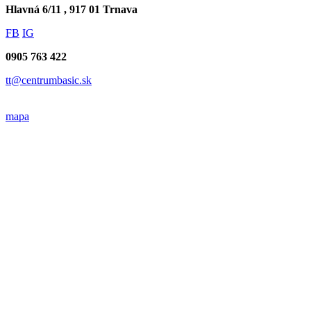
Hlavná 6/11 , 917 01 Trnava
FB
IG
0905 763 422
tt@centrumbasic.sk
mapa