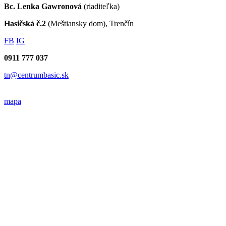
Bc. Lenka Gawronová
(riaditeľka)
Hasičská č.2
(Meštiansky dom), Trenčín
FB
IG
0911 777 037
tn@centrumbasic.sk
mapa