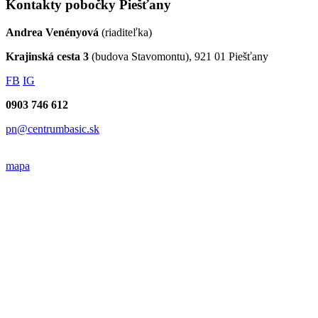
Kontakty pobočky Piešťany
Andrea Venényová
(riaditeľka)
Krajinská cesta 3
(budova Stavomontu), 921 01 Piešťany
FB
IG
0903 746 612
pn@centrumbasic.sk
mapa