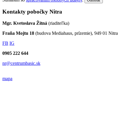
Odoslať
Kontakty pobočky Nitra
Mgr. Kvetoslava Žitná
(riaditeľka)
Fraňa Mojtu 18
(budova Mediahaus, prízemie), 949 01 Nitra
FB
IG
0905 222 644
nr@centrumbasic.sk
mapa