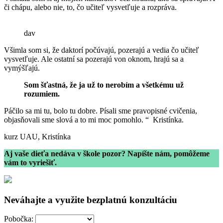
či chápu, alebo nie, to, čo učiteľ vysvetľuje a rozpráva.
dav
Všimla som si, že daktorí počúvajú, pozerajú a vedia čo učiteľ
vysvetľuje. Ale ostatní sa pozerajú von oknom, hrajú sa a
vymýšľajú.
Som šťastná, že ja už to nerobím a všetkému už
rozumiem.
Páčilo sa mi tu, bolo tu dobre. Písali sme pravopisné cvičenia,
objasňovali sme slová a to mi moc pomohlo. “ Kristínka.
kurz UAU, Kristínka
Aj vaše dieťa nedáva v škole pozor? Napíšte nám, pomôžeme
vám to vyriešiť.
Neváhajte a využite bezplatnú konzultáciu
Pobočka: