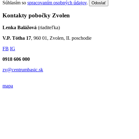
Súhlasím so
spracovaním osobných údajov
.
Odoslať
Kontakty pobočky Zvolen
Lenka Balážová
(riaditeľka)
V.P. Tótha 17
, 960 01, Zvolen, II. poschodie
FB
IG
0918 606 000
zv@centrumbasic.sk
mapa