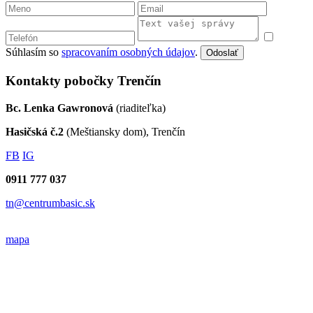
Súhlasím so
spracovaním osobných údajov
.
Odoslať
Kontakty pobočky Trenčín
Bc. Lenka Gawronová
(riaditeľka)
Hasičská č.2
(Meštiansky dom), Trenčín
FB
IG
0911 777 037
tn@centrumbasic.sk
mapa