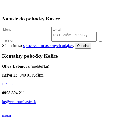
Napíšte do pobočky Košice
Súhlasím so
spracovaním osobných údajov
.
Odoslať
Kontakty pobočky Košice
Oľga Lábajová
(riaditeľka)
Krivá 23
, 040 01 Košice
FB
IG
0908 304 211
ke@centrumbasic.sk
mapa