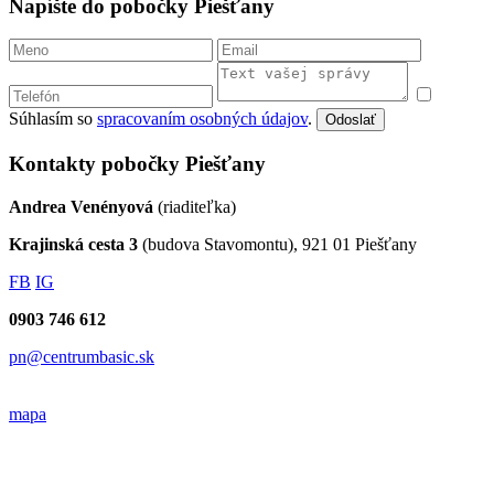
Napíšte do pobočky Piešťany
Súhlasím so
spracovaním osobných údajov
.
Odoslať
Kontakty pobočky Piešťany
Andrea Venényová
(riaditeľka)
Krajinská cesta 3
(budova Stavomontu), 921 01 Piešťany
FB
IG
0903 746 612
pn@centrumbasic.sk
mapa