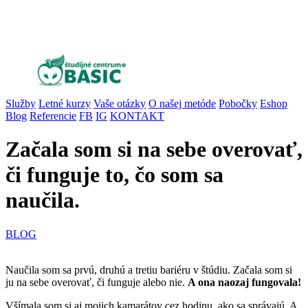
Služby
Letné kurzy
Vaše otázky
O našej metóde
Pobočky
Eshop
Blog
Referencie
FB
IG
KONTAKT
Začala som si na sebe overovať,
či funguje to, čo som sa
naučila.
BLOG
Naučila som sa prvú, druhú a tretiu bariéru v štúdiu. Začala som si
ju na sebe overovať, či funguje alebo nie.
A ona naozaj fungovala!
Všímala som si aj mojich kamarátov cez hodinu, ako sa správajú. A