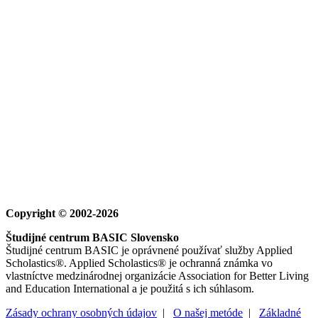
Copyright © 2002-2026
Študijné centrum BASIC Slovensko
Študijné centrum BASIC je oprávnené používať služby Applied
Scholastics®. Applied Scholastics® je ochranná známka vo
vlastníctve medzinárodnej organizácie Association for Better Living
and Education International a je použitá s ich súhlasom.
Zásady ochrany osobných údajov
|
O našej metóde
|
Základné