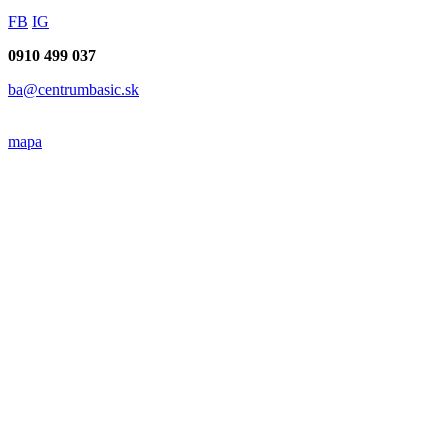
FB
IG
0910 499 037
ba@centrumbasic.sk
mapa