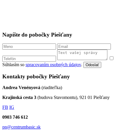
Napíšte do pobočky Piešťany
Súhlasím so
spracovaním osobných údajov
.
Odoslať
Kontakty pobočky Piešťany
Andrea Venényová
(riaditeľka)
Krajinská cesta 3
(budova Stavomontu), 921 01 Piešťany
FB
IG
0903 746 612
pn@centrumbasic.sk