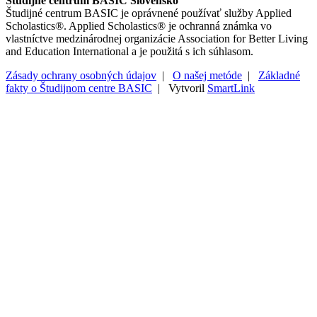
Študijné centrum BASIC Slovensko
Študijné centrum BASIC je oprávnené používať služby Applied
Scholastics®. Applied Scholastics® je ochranná známka vo
vlastníctve medzinárodnej organizácie Association for Better Living
and Education International a je použitá s ich súhlasom.
Zásady ochrany osobných údajov
|
O našej metóde
|
Základné
fakty o Študijnom centre BASIC
| Vytvoril
SmartLink