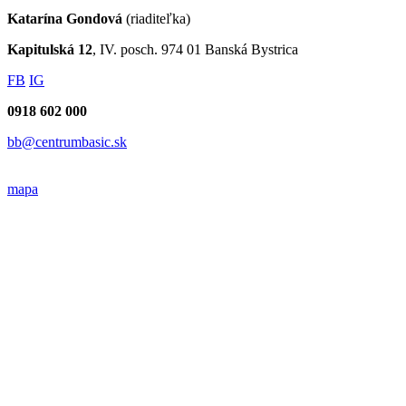
Katarína Gondová
(riaditeľka)
Kapitulská 12
, IV. posch. 974 01 Banská Bystrica
FB
IG
0918 602 000
bb@centrumbasic.sk
mapa