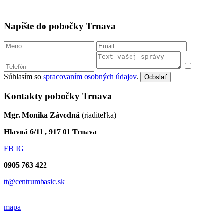
Napíšte do pobočky Trnava
Súhlasím so
spracovaním osobných údajov
.
Odoslať
Kontakty pobočky Trnava
Mgr. Monika Závodná
(riaditeľka)
Hlavná 6/11 , 917 01 Trnava
FB
IG
0905 763 422
tt@centrumbasic.sk
mapa