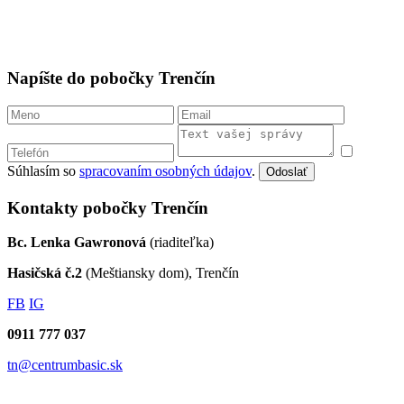
Napíšte do pobočky Trenčín
Súhlasím so
spracovaním osobných údajov
.
Odoslať
Kontakty pobočky Trenčín
Bc. Lenka Gawronová
(riaditeľka)
Hasičská č.2
(Meštiansky dom), Trenčín
FB
IG
0911 777 037
tn@centrumbasic.sk