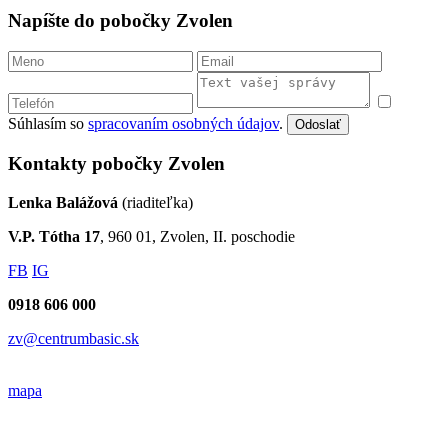
Napíšte do pobočky Zvolen
Súhlasím so
spracovaním osobných údajov
.
Odoslať
Kontakty pobočky Zvolen
Lenka Balážová
(riaditeľka)
V.P. Tótha 17
, 960 01, Zvolen, II. poschodie
FB
IG
0918 606 000
zv@centrumbasic.sk
mapa