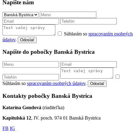
Napíšte nám
Súhlasím so
spracovaním osobných
údajov
.
Odoslať
Napíšte do pobočky Banská Bystrica
Súhlasím so
spracovaním osobných údajov
.
Odoslať
Kontakty pobočky Banská Bystrica
Katarína Gondová
(riaditeľka)
Kapitulská 12
, IV. posch. 974 01 Banská Bystrica
FB
IG