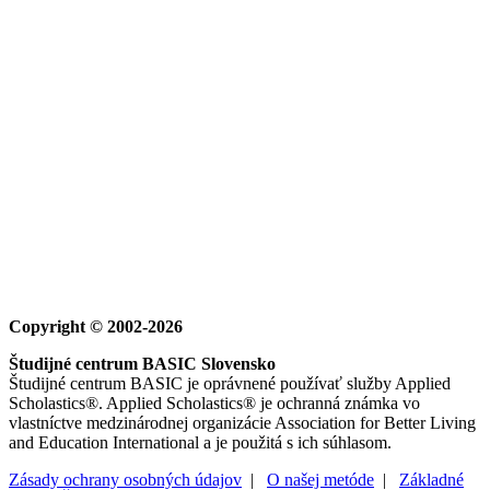
Copyright © 2002-2026
Študijné centrum BASIC Slovensko
Študijné centrum BASIC je oprávnené používať služby Applied
Scholastics®. Applied Scholastics® je ochranná známka vo
vlastníctve medzinárodnej organizácie Association for Better Living
and Education International a je použitá s ich súhlasom.
Zásady ochrany osobných údajov
|
O našej metóde
|
Základné