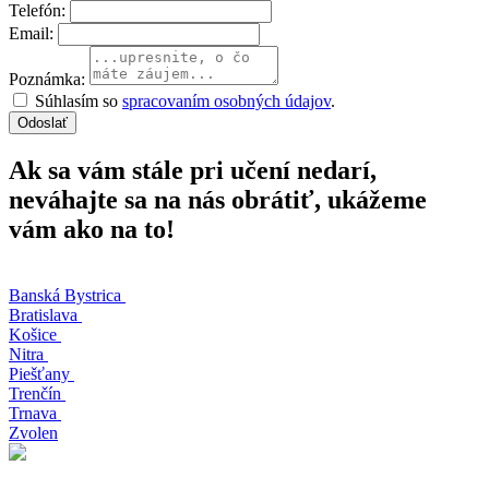
Telefón:
Email:
Poznámka:
Súhlasím so
spracovaním osobných údajov
.
Odoslať
Ak sa vám stále pri učení nedarí,
neváhajte sa na nás obrátiť, ukážeme
vám ako na to!
Banská Bystrica
Bratislava
Košice
Nitra
Piešťany
Trenčín
Trnava
Zvolen