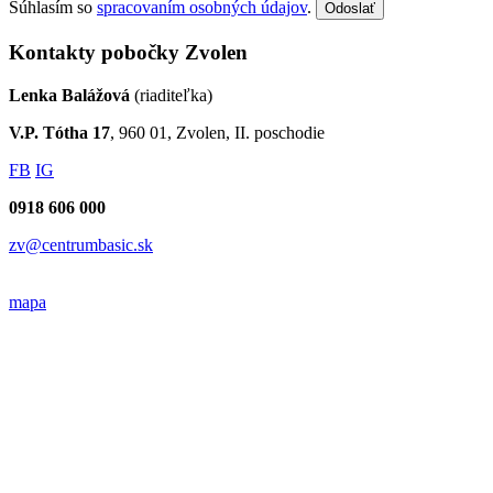
Súhlasím so
spracovaním osobných údajov
.
Odoslať
Kontakty pobočky Zvolen
Lenka Balážová
(riaditeľka)
V.P. Tótha 17
, 960 01, Zvolen, II. poschodie
FB
IG
0918 606 000
zv@centrumbasic.sk
mapa