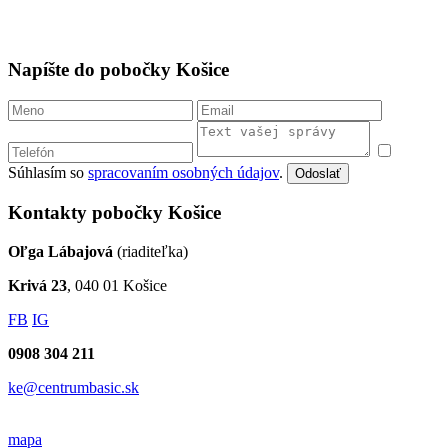
Napíšte do pobočky Košice
Súhlasím so
spracovaním osobných údajov
.
Odoslať
Kontakty pobočky Košice
Oľga Lábajová
(riaditeľka)
Krivá 23
, 040 01 Košice
FB
IG
0908 304 211
ke@centrumbasic.sk
mapa