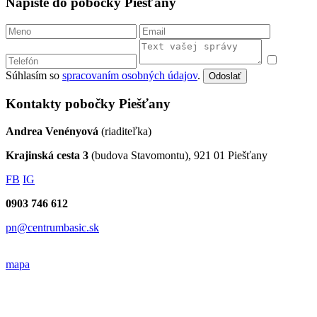
Napíšte do pobočky Piešťany
Súhlasím so
spracovaním osobných údajov
.
Odoslať
Kontakty pobočky Piešťany
Andrea Venényová
(riaditeľka)
Krajinská cesta 3
(budova Stavomontu), 921 01 Piešťany
FB
IG
0903 746 612
pn@centrumbasic.sk
mapa