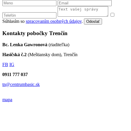
Súhlasím so
spracovaním osobných údajov
.
Odoslať
Kontakty pobočky Trenčín
Bc. Lenka Gawronová
(riaditeľka)
Hasičská č.2
(Meštiansky dom), Trenčín
FB
IG
0911 777 037
tn@centrumbasic.sk
mapa