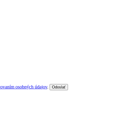
covaním osobných údajov
.
Odoslať