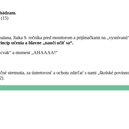
dchádzam.
(15)
alana, žiaka 9. ročníka pred monitorom a prijímačkami na „vysnívanú“
ncíp učenia a hlavne „naučí učiť sa“.
k-cvak-cvak“ a moment „AHAAAA!“
stretnutia, za ústretovosť a ochotu zdieľať s nami „školské povinnos
2).