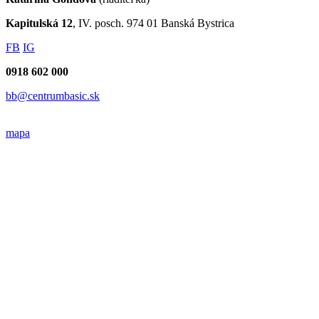
Kapitulská 12
, IV. posch. 974 01 Banská Bystrica
FB
IG
0918 602 000
bb@centrumbasic.sk
mapa