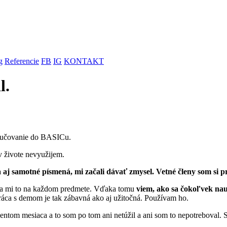
g
Referencie
FB
IG
KONTAKT
l.
doučovanie do BASICu.
v živote nevyužijem.
 aj samotné písmená, mi začali dávať zmysel. Vetné členy som si p
a mi to na každom predmete. Vďaka tomu
viem, ako sa čokoľvek nau
Práca s demom je tak zábavná ako aj užitočná. Používam ho.
udentom mesiaca a to som po tom ani netúžil a ani som to nepotreboval.