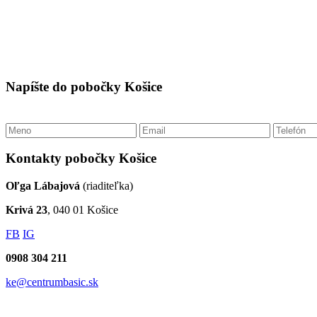
Napíšte do pobočky Košice
Kontakty pobočky Košice
Oľga Lábajová
(riaditeľka)
Krivá 23
, 040 01 Košice
FB
IG
0908 304 211
ke@centrumbasic.sk