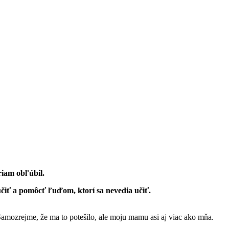
riam obľúbil.
čiť a pomôcť ľuďom, ktorí sa nevedia učiť.
 Samozrejme, že ma to potešilo, ale moju mamu asi aj viac ako mňa.