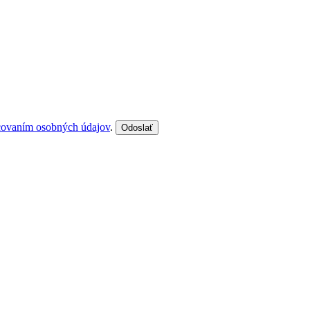
covaním osobných údajov
.
Odoslať