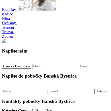
Bratislava
Košice
Nitra
Piešťany
Trenčín
Trnava
Zvolen
Napíšte nám
Napíšte do pobočky Banská Bystrica
Kontakty pobočky Banská Bystrica
Katarína Gondová
(riaditeľka)