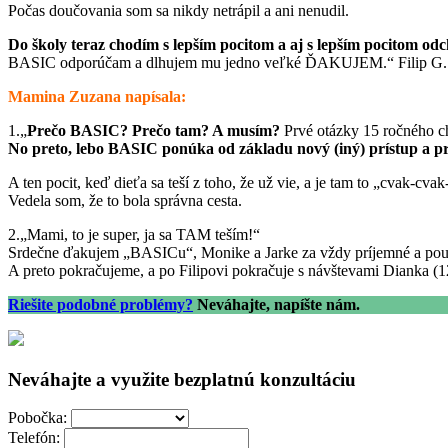
Počas doučovania som sa nikdy netrápil a ani nenudil.
Do školy teraz chodím s lepším pocitom a aj s lepším pocitom o
BASIC odporúčam a dlhujem mu jedno veľké ĎAKUJEM.“ Filip G. 
Mamina Zuzana napísala:
1.„
Prečo BASIC? Prečo tam? A musím?
Prvé otázky 15 ročného ch
No preto, lebo BASIC ponúka od základu nový (iný) prístup a pri
A ten pocit, keď dieťa sa teší z toho, že už vie, a je tam to „cva
Vedela som, že to bola správna cesta.
2.„Mami, to je super, ja sa TAM teším!“
Srdečne ďakujem „BASICu“, Monike a Jarke za vždy príjemné a poučné 
A preto pokračujeme, a po Filipovi pokračuje s návštevami Dianka (1
Riešite podobné problémy?
Neváhajte, napíšte nám.
Neváhajte a využite bezplatnú konzultáciu
Pobočka:
Telefón: