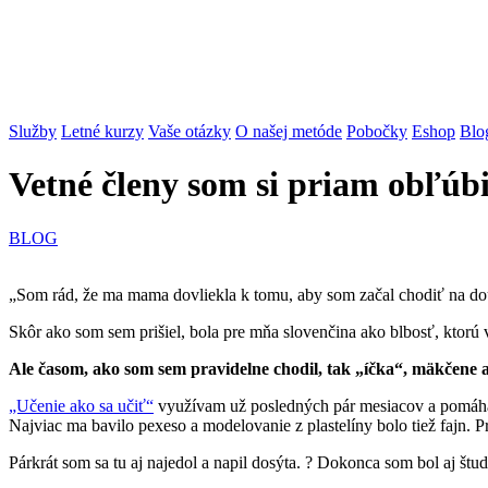
Služby
Letné kurzy
Vaše otázky
O našej metóde
Pobočky
Eshop
Blo
Vetné členy som si priam obľúbi
BLOG
„Som rád, že ma mama dovliekla k tomu, aby som začal chodiť na 
Skôr ako som sem prišiel, bola pre mňa slovenčina ako blbosť, ktorú 
Ale časom, ako som sem pravidelne chodil, tak „íčka“, mäkčene a
„Učenie ako sa učiť“
využívam už posledných pár mesiacov a pomáh
Najviac ma bavilo pexeso a modelovanie z plastelíny bolo tiež fajn. 
Párkrát som sa tu aj najedol a napil dosýta. ? Dokonca som bol aj št