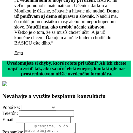
„
Uvedomila som si moje chyby pri učení.
BASIC mi
veľmi pomohol s matematikou. Učenie s Jarkou a
Monikou je úžasné, zábavné a hlavne nie nudné.
Doma
už používam aj demo súpravu a slovník.
Naučili ma,
čo robiť pri nedostatku masy alebo pri nepochopenom
slove.
Naučili ma, ako urobiť učenie zábavou.
Všetko je o tom, že sa musíš chcieť učiť. A ja už
konečne chcem. Ďakujem a určite budem chodiť do
BASICU ešte dlho.“
Ema
Uvedomujete si chyby, ktoré robíte pri učení? Ak ich chcete
nájsť a zistiť tak, ako sa učiť efektívnejšie, kontaktujte nás
prostredníctvom nižšie uvedeného formulára.
Neváhajte a využite bezplatnú konzultáciu
Pobočka:
Telefón:
Email:
Poznámka: