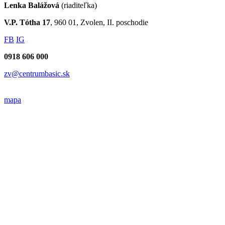
Lenka Balážová
(riaditeľka)
V.P. Tótha 17
, 960 01, Zvolen, II. poschodie
FB
IG
0918 606 000
zv@centrumbasic.sk
mapa