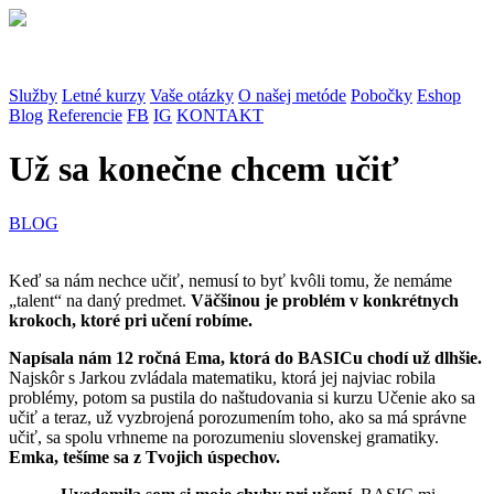
Služby
Letné kurzy
Vaše otázky
O našej metóde
Pobočky
Eshop
Blog
Referencie
FB
IG
KONTAKT
Už sa konečne chcem učiť
BLOG
Keď sa nám nechce učiť, nemusí to byť kvôli tomu, že nemáme
„talent“ na daný predmet.
Väčšinou je problém v konkrétnych
krokoch, ktoré pri učení robíme.
Napísala nám 12 ročná Ema, ktorá do BASICu chodí už dlhšie.
Najskôr s Jarkou zvládala matematiku, ktorá jej najviac robila
problémy, potom sa pustila do naštudovania si kurzu Učenie ako sa
učiť a teraz, už vyzbrojená porozumením toho, ako sa má správne
učiť, sa spolu vrhneme na porozumeniu slovenskej gramatiky.
Emka, tešíme sa z Tvojich úspechov.