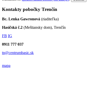
Kontakty pobočky Trenčín
Bc. Lenka Gawronová
(riaditeľka)
Hasičská č.2
(Meštiansky dom), Trenčín
FB
IG
0911 777 037
tn@centrumbasic.sk
mapa