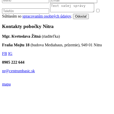
Súhlasím so
spracovaním osobných údajov
.
Odoslať
Kontakty pobočky Nitra
Mgr. Kvetoslava Žitná
(riaditeľka)
Fraňa Mojtu 18
(budova Mediahaus, prízemie), 949 01 Nitra
FB
IG
0905 222 644
nr@centrumbasic.sk
mapa