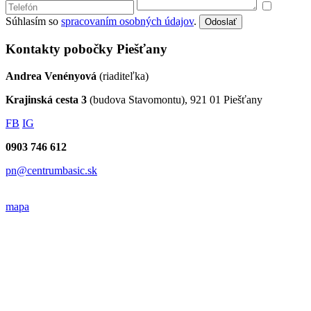
Súhlasím so
spracovaním osobných údajov
.
Odoslať
Kontakty pobočky Piešťany
Andrea Venényová
(riaditeľka)
Krajinská cesta 3
(budova Stavomontu), 921 01 Piešťany
FB
IG
0903 746 612
pn@centrumbasic.sk
mapa