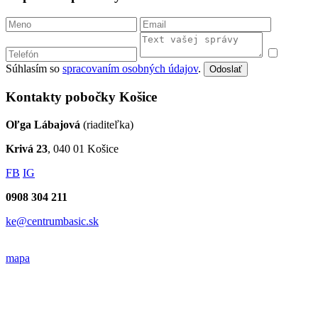
Súhlasím so
spracovaním osobných údajov
.
Odoslať
Kontakty pobočky Košice
Oľga Lábajová
(riaditeľka)
Krivá 23
, 040 01 Košice
FB
IG
0908 304 211
ke@centrumbasic.sk
mapa