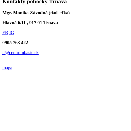
Kontakty pobočky Trnava
Mgr. Monika Závodná
(riaditeľka)
Hlavná 6/11 , 917 01 Trnava
FB
IG
0905 763 422
tt@centrumbasic.sk
mapa