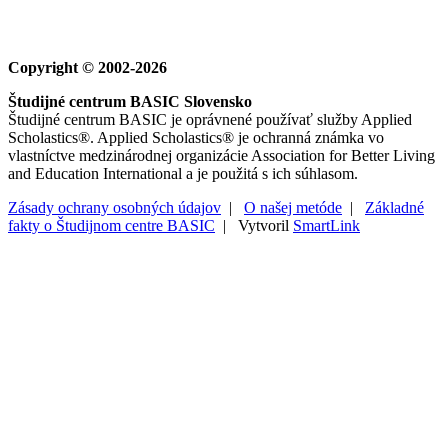
Copyright © 2002-2026
Študijné centrum BASIC Slovensko
Študijné centrum BASIC je oprávnené používať služby Applied
Scholastics®. Applied Scholastics® je ochranná známka vo
vlastníctve medzinárodnej organizácie Association for Better Living
and Education International a je použitá s ich súhlasom.
Zásady ochrany osobných údajov
|
O našej metóde
|
Základné
fakty o Študijnom centre BASIC
| Vytvoril
SmartLink