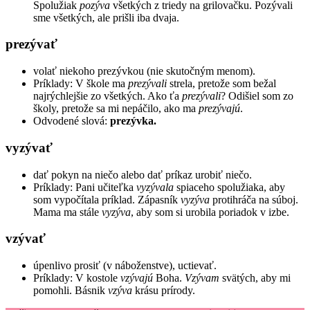
Spolužiak
pozýva
všetkých z triedy na grilovačku. Pozývali
sme všetkých, ale prišli iba dvaja.
prezývať
volať niekoho prezývkou (nie skutočným menom).
Príklady: V škole ma
prezývali
strela, pretože som bežal
najrýchlejšie zo všetkých. Ako ťa
prezývali
? Odišiel som zo
školy, pretože sa mi nepáčilo, ako ma
prezývajú
.
Odvodené slová:
prezývka.
vyzývať
dať pokyn na niečo alebo dať príkaz urobiť niečo.
Príklady: Pani učiteľka
vyzývala
spiaceho spolužiaka, aby
som vypočítala príklad. Zápasník
vyzýva
protihráča na súboj.
Mama ma stále
vyzýva
, aby som si urobila poriadok v izbe.
vzývať
úpenlivo prosiť (v náboženstve), uctievať.
Príklady: V kostole
vzývajú
Boha.
Vzývam
svätých, aby mi
pomohli. Básnik
vzýva
krásu prírody.