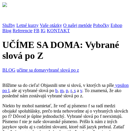
Služby
Letné kurzy
Vaše otázky
O našej metóde
Pobočky
Eshop
Blog
Referencie
FB
IG
KONTAKT
UČÍME SA DOMA: Vybrané
slová po Z
BLOG
učíme sa doma
vybrané slová po z
Blížime sa do cieľa! Objasnili sme si slová, v ktorých sa píše
ypsilon
po l
, ale aj vybrané slová po
b
,
m
,
p
,
r
,
s
a
v
. To znamená, že ako
posledné nám zostávajú vybrané slová po z.
Niekto by mohol namietať, že veď aj písmeno f sa radí medzi
obojaké spoluhlásky, prečo teda nehovoríme aj o vybraných slovách
po f? Dôvod je úplne jednoduchý. Vybrané slová po f neexistujú.
Písmeno f nie je naše slovanské písmeno. Prišlo k nám z iných
jazykov spolu aj s cudzími slovami, ktoré náš jazyk prebral. Zatiaľ