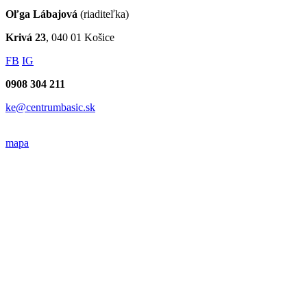
Oľga Lábajová
(riaditeľka)
Krivá 23
, 040 01 Košice
FB
IG
0908 304 211
ke@centrumbasic.sk
mapa