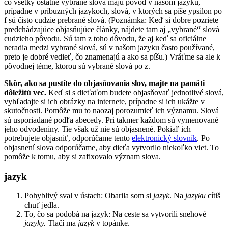
čo všetky ostatné vybrané slová majú pôvod v našom jazyku,
prípadne v príbuzných jazykoch, slová, v ktorých sa píše ypsilon po
f sú čisto cudzie prebrané slová. (Poznámka: Keď si dobre pozriete
predchádzajúce objasňujúce články, nájdete tam aj „vybrané“ slová
cudzieho pôvodu. Sú tam z toho dôvodu, že aj keď sa oficiálne
neradia medzi vybrané slová, sú v našom jazyku často používané,
preto je dobré vedieť, čo znamenajú a ako sa píšu.) Vráťme sa ale k
pôvodnej téme, ktorou sú vybrané slová po z.
Skôr, ako sa pustíte do objasňovania slov, majte na pamäti
dôležitú vec.
Keď si s dieťaťom budete objasňovať jednotlivé slová,
vyhľadajte si ich obrázky na internete, prípadne si ich ukážte v
skutočnosti. Pomôže mu to naozaj porozumieť ich významu. Slová
sú usporiadané podľa abecedy. Pri takmer každom sú vymenované
jeho odvodeniny. Tie však už nie sú objasnené. Pokiaľ ich
potrebujete objasniť, odporúčame tento
elektronický slovník
. Po
objasnení slova odporúčame, aby dieťa vytvorilo niekoľko viet. To
pomôže k tomu, aby si zafixovalo význam slova.
jazyk
Pohyblivý sval v ústach: Obarila som si
jazyk
. Na
jazyku
cítiš
chuť jedla.
To, čo sa podobá na jazyk: Na ceste sa vytvorili snehové
jazyky.
Tlačí ma
jazyk
v topánke.