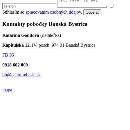
Súhlasím so
spracovaním osobných údajov
.
Odoslať
Kontakty pobočky Banská Bystrica
Katarína Gondová
(riaditeľka)
Kapitulská 12
, IV. posch. 974 01 Banská Bystrica
FB
IG
0918 602 000
bb@centrumbasic.sk
mapa