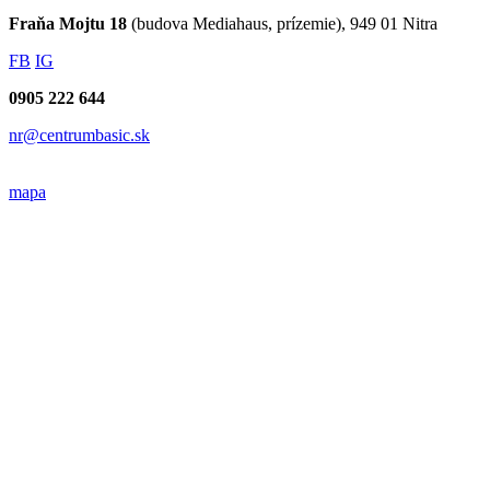
Fraňa Mojtu 18
(budova Mediahaus, prízemie), 949 01 Nitra
FB
IG
0905 222 644
nr@centrumbasic.sk
mapa