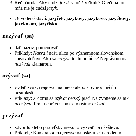
Reč národa: Aký cudzí
jazyk
sa učíš v škole? Gréčtina pre
mňa nie je cudzí
jazyk
.
Odvodené slová:
jazýček, jazykový, jazykovo, jazýčkový,
jazykolam, jazyčisko.
nazývať (sa)
dať názov, pomenovať.
Príklady:
Nazvali
našu ulicu po významnom slovenskom
spisovateľovi. Ako sa
nazýva
tento potôčik? Neprávom ma
nazývali
klamárom.
ozývať (sa)
vydať zvuk, reagovať na niečo alebo slovne s niečím
nesúhlasiť.
Príklady: Z domu sa
ozýval
detský plač. Na zvonenie sa nik
neozýval
. Proti neprávostiam sa musíme
ozývať
.
pozývať
zdvorilo alebo priateľsky niekoho vyzvať na návštevu.
Príklady: Kamarátka ma
pozýva
na oslavu jej narodenín.