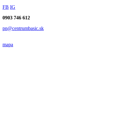
FB
IG
0903 746 612
pn@centrumbasic.sk
mapa