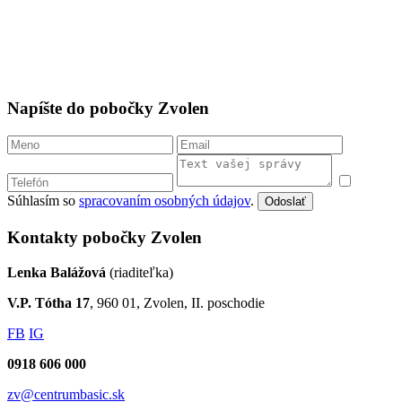
Napíšte do pobočky Zvolen
Súhlasím so
spracovaním osobných údajov
.
Odoslať
Kontakty pobočky Zvolen
Lenka Balážová
(riaditeľka)
V.P. Tótha 17
, 960 01, Zvolen, II. poschodie
FB
IG
0918 606 000
zv@centrumbasic.sk