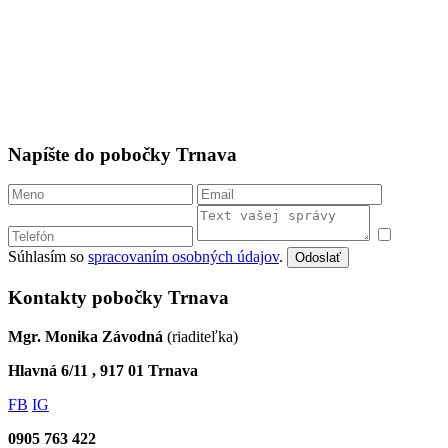
Napíšte do pobočky Trnava
Súhlasím so
spracovaním osobných údajov
.
Odoslať
Kontakty pobočky Trnava
Mgr. Monika Závodná
(riaditeľka)
Hlavná 6/11 , 917 01 Trnava
FB
IG
0905 763 422