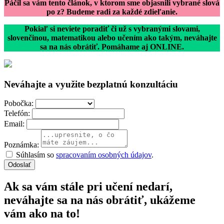
Páčil sa vám tento článok, v ktorom sme objasnili vybrané slová
po z? Budeme radi za každé zdieľanie.
Pokiaľ si neviete poradiť či už s vybranými slovami,
slovenčinou, matematikou alebo učením ako takým, neváhajte
sa na nás obrátiť. Pomáhame aj ONLINE.
Neváhajte a využite bezplatnú konzultáciu
Pobočka:
Telefón:
Email:
Poznámka:
Súhlasím so
spracovaním osobných údajov
.
Odoslať
Ak sa vám stále pri učení nedarí,
neváhajte sa na nás obrátiť, ukážeme
vám ako na to!