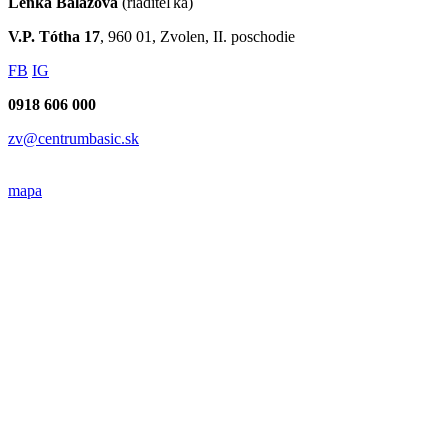
Lenka Balážová
(riaditeľka)
V.P. Tótha 17
, 960 01, Zvolen, II. poschodie
FB
IG
0918 606 000
zv@centrumbasic.sk
mapa