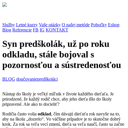
Služby
Letné kurzy
Vaše otázky
O našej metóde
Pobočky
Eshop
Blog
Referencie
FB
IG
KONTAKT
Syn predškolák, už po roku
odkladu, stále bojoval s
pozornosťou a sústredenosťou
BLOG
doučovanie
predškoláci
Nástup do školy je veľký míľnik v živote každého dieťaťa. Je
prirodzené, že každý rodič chce, aby jeho dieťa išlo do školy
pripravené. Ale ako to docieliť?
Rodičia často volia
odklad
, čím dávajú dieťaťu rok navyše na to,
aby na školu „dozrelo“. Vo väčšine prípadov je to skutočne dobrý
krok. Za rok sa veľa vecí zmení, dieťa sa veľa naučí, často sa začne