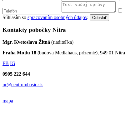
Súhlasím so
spracovaním osobných údajov
.
Odoslať
Kontakty pobočky Nitra
Mgr. Kvetoslava Žitná
(riaditeľka)
Fraňa Mojtu 18
(budova Mediahaus, prízemie), 949 01 Nitra
FB
IG
0905 222 644
nr@centrumbasic.sk
mapa