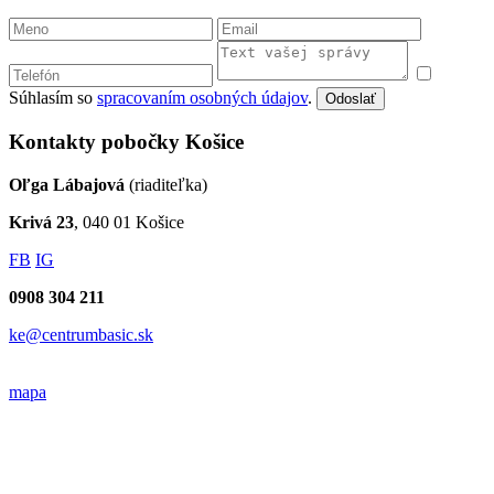
Súhlasím so
spracovaním osobných údajov
.
Odoslať
Kontakty pobočky Košice
Oľga Lábajová
(riaditeľka)
Krivá 23
, 040 01 Košice
FB
IG
0908 304 211
ke@centrumbasic.sk
mapa