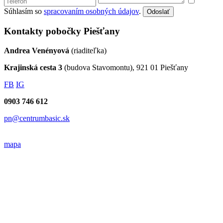
Súhlasím so
spracovaním osobných údajov
.
Odoslať
Kontakty pobočky Piešťany
Andrea Venényová
(riaditeľka)
Krajinská cesta 3
(budova Stavomontu), 921 01 Piešťany
FB
IG
0903 746 612
pn@centrumbasic.sk
mapa