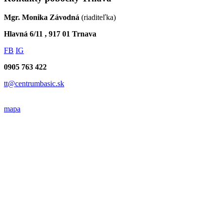
Mgr. Monika Závodná
(riaditeľka)
Hlavná 6/11 , 917 01 Trnava
FB
IG
0905 763 422
tt@centrumbasic.sk
mapa