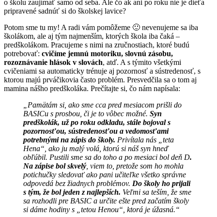
o školu zaujímať samo od seba. Ale čo ak ani po roku nie je dieťa
pripravené sadnúť si do školskej lavice?
Potom sme tu my! A radi vám pomôžeme 🙂 nevenujeme sa iba
školákom, ale aj tým najmenším, ktorých škola iba čaká –
predškolákom. Pracujeme s nimi na zručnostiach, ktoré budú
potrebovať:
cvičíme jemnú motoriku, slovnú zásobu,
rozoznávanie hlások v slovách
, atď. A s týmito všetkými
cvičeniami sa automaticky trénuje aj pozornosť a sústredenosť, s
ktorou majú prváčikovia často problém. Presvedčila sa o tom aj
mamina nášho predškoláka. Prečítajte si, čo nám napísala:
„Pamätám si, ako sme cca pred mesiacom prišli do
BASICu s prosbou, či je to vôbec možné.
Syn
predškolák, už po roku odkladu, stále bojoval s
pozornosťou, sústredenosťou a vedomosťami
potrebnými na zápis do školy.
Privítala nás „teta
Hena“, ako ju malý volá, ktorú si náš syn hneď
obľúbil. Pustili sme sa do toho a po mesiaci bol deň D
.
Na zápise bol skvelý
, viem to, pretože som ho mohla
potichučky sledovať ako pani učiteľke všetko správne
odpovedá bez žiadnych problémov.
Do školy ho prijali
s tým, že bol jeden z najlepších.
Veľmi sa teším, že sme
sa rozhodli pre BASIC a určite ešte pred začatím školy
si dáme hodiny s „tetou Henou“, ktorá je úžasná.“