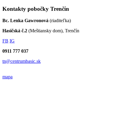
Kontakty pobočky Trenčín
Bc. Lenka Gawronová
(riaditeľka)
Hasičská č.2
(Meštiansky dom), Trenčín
FB
IG
0911 777 037
tn@centrumbasic.sk
mapa