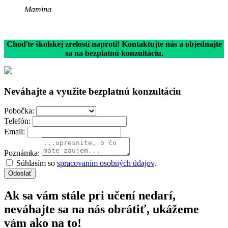
Mamina
Choďte školskej zrelosti naproti! Kontaktujte nás a objednajte
sa na bezplatnú konzultáciu.
Neváhajte a využite bezplatnú konzultáciu
Pobočka:
Telefón:
Email:
Poznámka:
Súhlasím so
spracovaním osobných údajov
.
Odoslať
Ak sa vám stále pri učení nedarí,
neváhajte sa na nás obrátiť, ukážeme
vám ako na to!