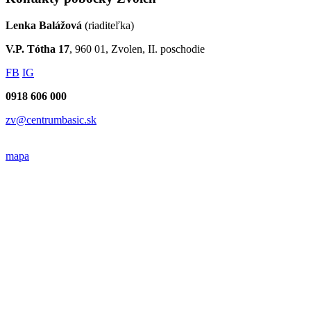
Lenka Balážová
(riaditeľka)
V.P. Tótha 17
, 960 01, Zvolen, II. poschodie
FB
IG
0918 606 000
zv@centrumbasic.sk
mapa