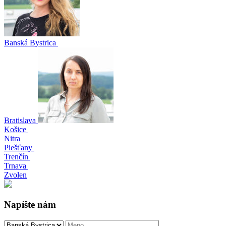
Banská Bystrica
Bratislava
Košice
Nitra
Piešťany
Trenčín
Trnava
Zvolen
Napíšte nám