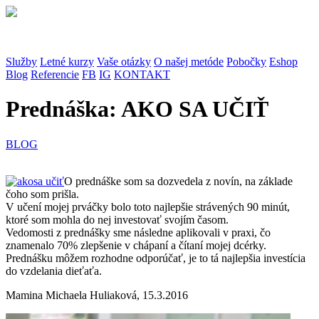
Služby
Letné kurzy
Vaše otázky
O našej metóde
Pobočky
Eshop
Blog
Referencie
FB
IG
KONTAKT
Prednáška: AKO SA UČIŤ
BLOG
O prednáške som sa dozvedela z novín, na základe
čoho som prišla.
V učení mojej prváčky bolo toto najlepšie strávených 90 minút,
ktoré som mohla do nej investovať svojím časom.
Vedomosti z prednášky sme následne aplikovali v praxi, čo
znamenalo 70% zlepšenie v chápaní a čítaní mojej dcérky.
Prednášku môžem rozhodne odporúčať, je to tá najlepšia investícia
do vzdelania dieťaťa.
Mamina Michaela Huliaková, 15.3.2016