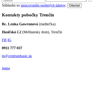
Súhlasím so
spracovaním osobných údajov
.
Odoslať
Kontakty pobočky Trenčín
Bc. Lenka Gawronová
(riaditeľka)
Hasičská č.2
(Meštiansky dom), Trenčín
FB
IG
0911 777 037
tn@centrumbasic.sk
mapa