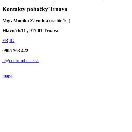
Kontakty pobočky Trnava
Mgr. Monika Závodná
(riaditeľka)
Hlavná 6/11 , 917 01 Trnava
FB
IG
0905 763 422
tt@centrumbasic.sk
mapa