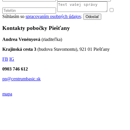
Súhlasím so
spracovaním osobných údajov
.
Odoslať
Kontakty pobočky Piešťany
Andrea Venényová
(riaditeľka)
Krajinská cesta 3
(budova Stavomontu), 921 01 Piešťany
FB
IG
0903 746 612
pn@centrumbasic.sk
mapa