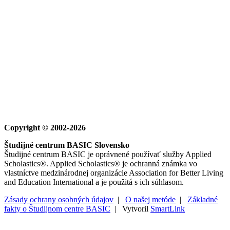
Copyright © 2002-2026
Študijné centrum BASIC Slovensko
Študijné centrum BASIC je oprávnené používať služby Applied
Scholastics®. Applied Scholastics® je ochranná známka vo
vlastníctve medzinárodnej organizácie Association for Better Living
and Education International a je použitá s ich súhlasom.
Zásady ochrany osobných údajov
|
O našej metóde
|
Základné
fakty o Študijnom centre BASIC
| Vytvoril
SmartLink