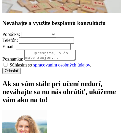
Neváhajte a využite bezplatnú konzultáciu
Pobočka:
Telefón:
Email:
Poznámka:
Súhlasím so
spracovaním osobných údajov
.
Odoslať
Ak sa vám stále pri učení nedarí,
neváhajte sa na nás obrátiť, ukážeme
vám ako na to!