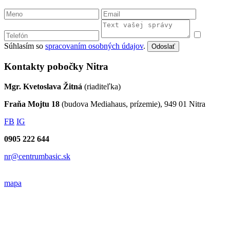
Súhlasím so
spracovaním osobných údajov
.
Odoslať
Kontakty pobočky Nitra
Mgr. Kvetoslava Žitná
(riaditeľka)
Fraňa Mojtu 18
(budova Mediahaus, prízemie), 949 01 Nitra
FB
IG
0905 222 644
nr@centrumbasic.sk
mapa