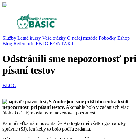
Služby
Letné kurzy
Vaše otázky
O našej metóde
Pobočky
Eshop
Blog
Referencie
FB
IG
KONTAKT
Odstránili sme nepozornosť pri
písaní testov
BLOG
S Andrejom sme prišli do centra kvôli
nepozornosti pri písaní testov.
Akonáhle bolo v zadaniach viac
úloh ako 1, tým ostatným nevenoval pozornosť.
Pani učiteľka nám hovorila, že Andrejko má všetko gramaticky
správne (SJ), len keby to bolo podľa zadania.