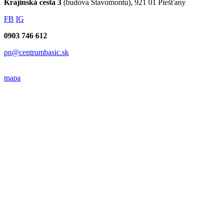
Krajinská cesta 3
(budova Stavomontu), 921 01 Piešťany
FB
IG
0903 746 612
pn@centrumbasic.sk
mapa