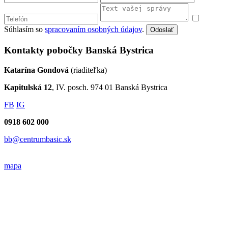
Súhlasím so
spracovaním osobných údajov
.
Odoslať
Kontakty pobočky Banská Bystrica
Katarína Gondová
(riaditeľka)
Kapitulská 12
, IV. posch. 974 01 Banská Bystrica
FB
IG
0918 602 000
bb@centrumbasic.sk
mapa