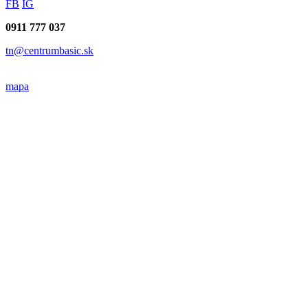
FB
IG
0911 777 037
tn@centrumbasic.sk
mapa