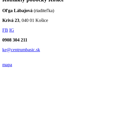
Oľga Lábajová
(riaditeľka)
Krivá 23
, 040 01 Košice
FB
IG
0908 304 211
ke@centrumbasic.sk
mapa