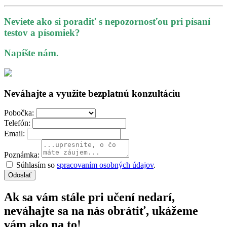
Neviete ako si poradiť s nepozornosťou pri písaní
testov a písomiek?
Napíšte nám.
Neváhajte a využite bezplatnú konzultáciu
Pobočka:
Telefón:
Email:
Poznámka:
Súhlasím so
spracovaním osobných údajov
.
Odoslať
Ak sa vám stále pri učení nedarí,
neváhajte sa na nás obrátiť, ukážeme
vám ako na to!