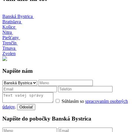
Banská Bystrica
Bratislava
Košice
Nitra
Piešťany
Trenčín
Trnava
Zvolen
Napíšte nám
Súhlasím so
spracovaním osobných
údajov
.
Odoslať
Napíšte do pobočky Banská Bystrica