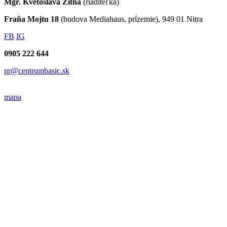
Mgr. Kvetoslava Žitná
(riaditeľka)
Fraňa Mojtu 18
(budova Mediahaus, prízemie), 949 01 Nitra
FB
IG
0905 222 644
nr@centrumbasic.sk
mapa