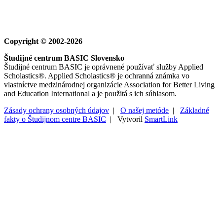
Copyright © 2002-2026
Študijné centrum BASIC Slovensko
Študijné centrum BASIC je oprávnené používať služby Applied
Scholastics®. Applied Scholastics® je ochranná známka vo
vlastníctve medzinárodnej organizácie Association for Better Living
and Education International a je použitá s ich súhlasom.
Zásady ochrany osobných údajov
|
O našej metóde
|
Základné
fakty o Študijnom centre BASIC
| Vytvoril
SmartLink