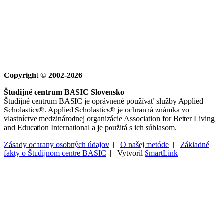
Copyright © 2002-2026
Študijné centrum BASIC Slovensko
Študijné centrum BASIC je oprávnené používať služby Applied
Scholastics®. Applied Scholastics® je ochranná známka vo
vlastníctve medzinárodnej organizácie Association for Better Living
and Education International a je použitá s ich súhlasom.
Zásady ochrany osobných údajov
|
O našej metóde
|
Základné
fakty o Študijnom centre BASIC
| Vytvoril
SmartLink