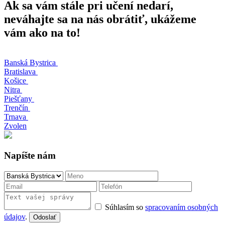
Ak sa vám stále pri učení nedarí,
neváhajte sa na nás obrátiť, ukážeme
vám ako na to!
Banská Bystrica
Bratislava
Košice
Nitra
Piešťany
Trenčín
Trnava
Zvolen
Napíšte nám
Súhlasím so
spracovaním osobných
údajov
.
Odoslať