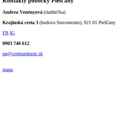
Kontakty pobočky Piešťany
Andrea Venényová
(riaditeľka)
Krajinská cesta 3
(budova Stavomontu), 921 01 Piešťany
FB
IG
0903 746 612
pn@centrumbasic.sk
mapa