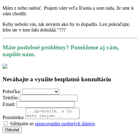
Mám z neho radosť. Prajem vám veľa šťastia a som rada, že sme k
vám chodili.
Keby nebolo vás, tak neviem ako by to dopadlo. Len pokračujte,
lebo ste v tom fakt dobrááá.“
?
?
?
Máte podobné problémy? Pomôžeme aj vám,
napíšte nám.
Neváhajte a využite bezplatnú konzultáciu
Pobočka:
Telefón:
Email:
Poznámka:
Súhlasím so
spracovaním osobných údajov
.
Odoslať