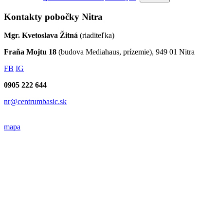
Kontakty pobočky Nitra
Mgr. Kvetoslava Žitná
(riaditeľka)
Fraňa Mojtu 18
(budova Mediahaus, prízemie), 949 01 Nitra
FB
IG
0905 222 644
nr@centrumbasic.sk
mapa