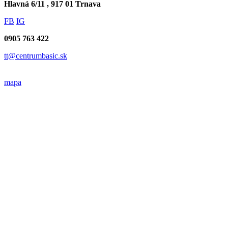
Hlavná 6/11 , 917 01 Trnava
FB
IG
0905 763 422
tt@centrumbasic.sk
mapa