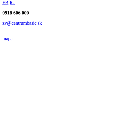
FB
IG
0918 606 000
zv@centrumbasic.sk
mapa