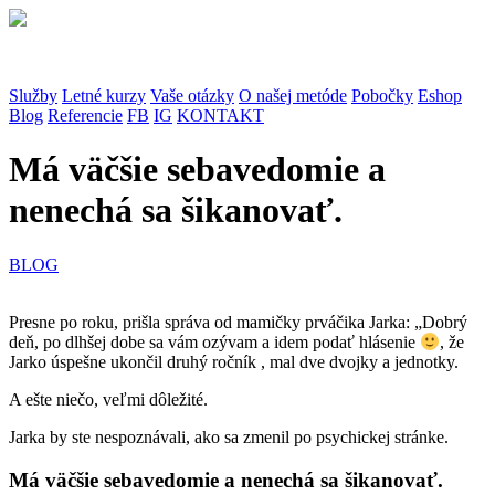
Služby
Letné kurzy
Vaše otázky
O našej metóde
Pobočky
Eshop
Blog
Referencie
FB
IG
KONTAKT
Má väčšie sebavedomie a
nenechá sa šikanovať.
BLOG
Presne po roku, prišla správa od mamičky prváčika Jarka:
„Dobrý
deň, po dlhšej dobe sa vám ozývam a idem podať hlásenie
, že
Jarko úspešne ukončil druhý ročník , mal dve dvojky a jednotky.
A ešte niečo, veľmi dôležité.
Jarka by ste nespoznávali, ako sa zmenil po psychickej stránke.
Má väčšie sebavedomie a nenechá sa šikanovať.