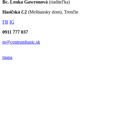
Bc. Lenka Gawronová
(riaditeľka)
Hasičská č.2
(Meštiansky dom), Trenčín
FB
IG
0911 777 037
tn@centrumbasic.sk
mapa