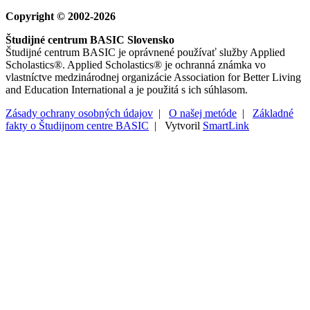
Copyright © 2002-2026
Študijné centrum BASIC Slovensko
Študijné centrum BASIC je oprávnené používať služby Applied
Scholastics®. Applied Scholastics® je ochranná známka vo
vlastníctve medzinárodnej organizácie Association for Better Living
and Education International a je použitá s ich súhlasom.
Zásady ochrany osobných údajov
|
O našej metóde
|
Základné
fakty o Študijnom centre BASIC
| Vytvoril
SmartLink