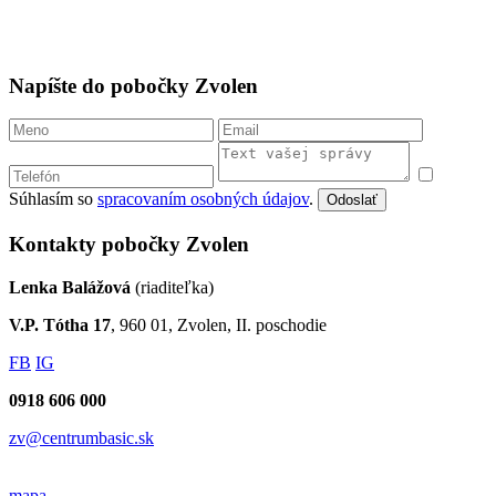
Napíšte do pobočky Zvolen
Súhlasím so
spracovaním osobných údajov
.
Odoslať
Kontakty pobočky Zvolen
Lenka Balážová
(riaditeľka)
V.P. Tótha 17
, 960 01, Zvolen, II. poschodie
FB
IG
0918 606 000
zv@centrumbasic.sk
mapa