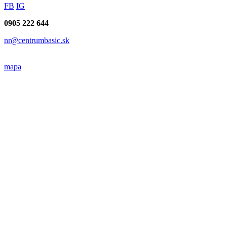
FB
IG
0905 222 644
nr@centrumbasic.sk
mapa