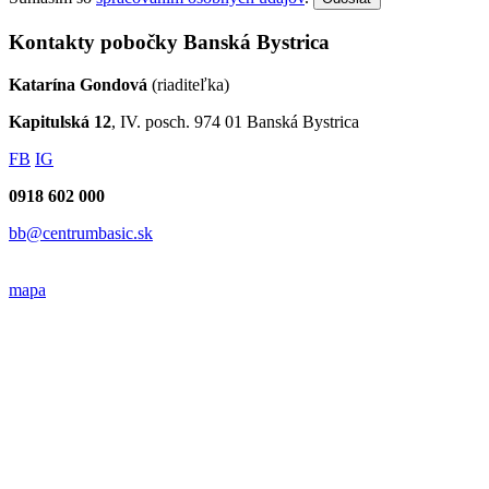
Kontakty pobočky Banská Bystrica
Katarína Gondová
(riaditeľka)
Kapitulská 12
, IV. posch. 974 01 Banská Bystrica
FB
IG
0918 602 000
bb@centrumbasic.sk
mapa