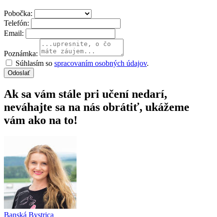
Pobočka:
Telefón:
Email:
Poznámka:
Súhlasím so
spracovaním osobných údajov
.
Odoslať
Ak sa vám stále pri učení nedarí,
neváhajte sa na nás obrátiť, ukážeme
vám ako na to!
Banská Bystrica