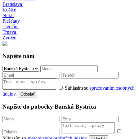
Bratislava
Košice
Nitra
Piešťany
Trenčín
Trnava
Zvolen
Napíšte nám
Súhlasím so
spracovaním osobných
údajov
.
Odoslať
Napíšte do pobočky Banská Bystrica
Súhlasím so
spracovaním osobných údajov
.
Odoslať