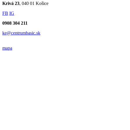
Krivá 23
, 040 01 Košice
FB
IG
0908 304 211
ke@centrumbasic.sk
mapa