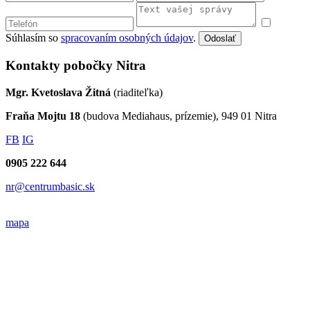
Súhlasím so
spracovaním osobných údajov
.
Odoslať
Kontakty pobočky Nitra
Mgr. Kvetoslava Žitná
(riaditeľka)
Fraňa Mojtu 18
(budova Mediahaus, prízemie), 949 01 Nitra
FB
IG
0905 222 644
nr@centrumbasic.sk
mapa