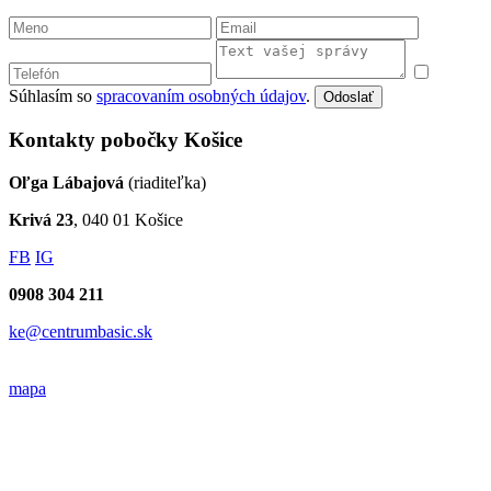
Súhlasím so
spracovaním osobných údajov
.
Odoslať
Kontakty pobočky Košice
Oľga Lábajová
(riaditeľka)
Krivá 23
, 040 01 Košice
FB
IG
0908 304 211
ke@centrumbasic.sk
mapa