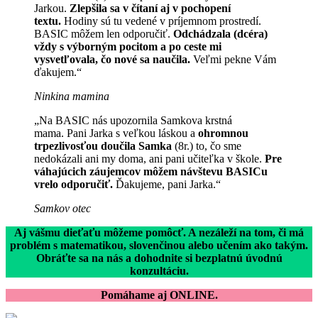
Jarkou.
Zlepšila sa v čítaní aj v pochopení
textu.
Hodiny sú tu vedené v príjemnom prostredí.
BASIC môžem len odporučiť.
Odchádzala (dcéra)
vždy s výborným pocitom a po ceste mi
vysvetľovala, čo nové sa naučila.
Veľmi pekne Vám
ďakujem.“
Ninkina mamina
„Na BASIC nás upozornila Samkova krstná
mama. Pani Jarka s veľkou láskou a
ohromnou
trpezlivosťou doučila Samka
(8r.) to, čo sme
nedokázali ani my doma, ani pani učiteľka v škole.
Pre
váhajúcich záujemcov môžem návštevu BASICu
vrelo odporučiť.
Ďakujeme, pani Jarka.“
Samkov otec
Aj vášmu dieťaťu môžeme pomôcť. A nezáleží na tom, či má
problém s matematikou, slovenčinou alebo učením ako takým.
Obráťte sa na nás a dohodnite si bezplatnú úvodnú
konzultáciu.
Pomáhame aj ONLINE.