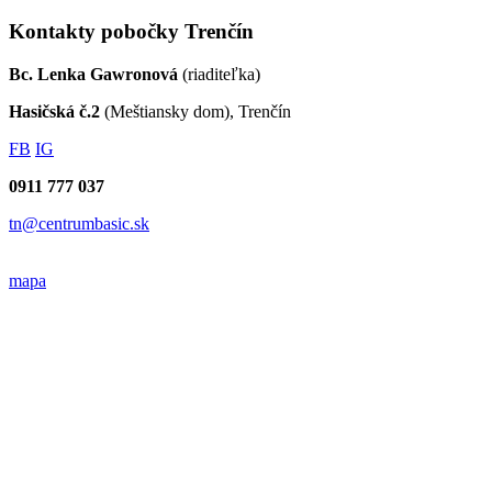
Kontakty pobočky Trenčín
Bc. Lenka Gawronová
(riaditeľka)
Hasičská č.2
(Meštiansky dom), Trenčín
FB
IG
0911 777 037
tn@centrumbasic.sk
mapa