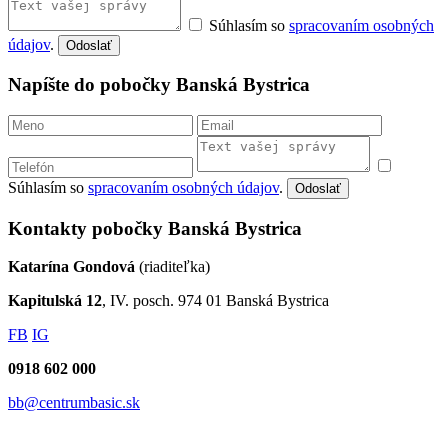
Súhlasím so
spracovaním osobných
údajov
.
Odoslať
Napíšte do pobočky Banská Bystrica
Súhlasím so
spracovaním osobných údajov
.
Odoslať
Kontakty pobočky Banská Bystrica
Katarína Gondová
(riaditeľka)
Kapitulská 12
, IV. posch. 974 01 Banská Bystrica
FB
IG
0918 602 000
bb@centrumbasic.sk