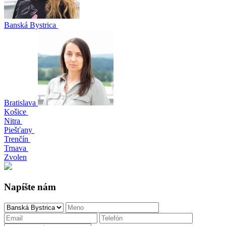
Banská Bystrica
Bratislava
Košice
Nitra
Piešťany
Trenčín
Trnava
Zvolen
Napíšte nám