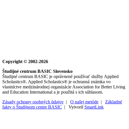
Copyright © 2002-2026
Študijné centrum BASIC Slovensko
Študijné centrum BASIC je oprávnené používať služby Applied
Scholastics®. Applied Scholastics® je ochranná známka vo
vlastníctve medzinárodnej organizácie Association for Better Living
and Education International a je použitá s ich súhlasom.
Zásady ochrany osobných údajov
|
O našej metóde
|
Základné
fakty o Študijnom centre BASIC
| Vytvoril
SmartLink