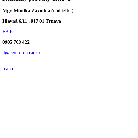
Mgr. Monika Závodná
(riaditeľka)
Hlavná 6/11 , 917 01 Trnava
FB
IG
0905 763 422
tt@centrumbasic.sk
mapa