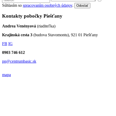
Súhlasím so
spracovaním osobných údajov
.
Odoslať
Kontakty pobočky Piešťany
Andrea Venényová
(riaditeľka)
Krajinská cesta 3
(budova Stavomontu), 921 01 Piešťany
FB
IG
0903 746 612
pn@centrumbasic.sk
mapa