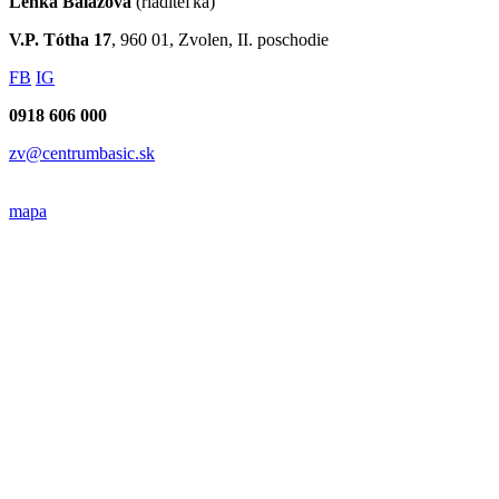
Lenka Balážová
(riaditeľka)
V.P. Tótha 17
, 960 01, Zvolen, II. poschodie
FB
IG
0918 606 000
zv@centrumbasic.sk
mapa