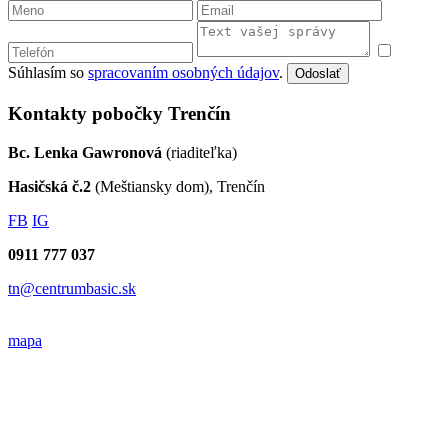
Súhlasím so
spracovaním osobných údajov
.
Odoslať
Kontakty pobočky Trenčín
Bc. Lenka Gawronová
(riaditeľka)
Hasičská č.2
(Meštiansky dom), Trenčín
FB
IG
0911 777 037
tn@centrumbasic.sk
mapa