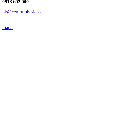
0918 602 000
bb@centrumbasic.sk
mapa