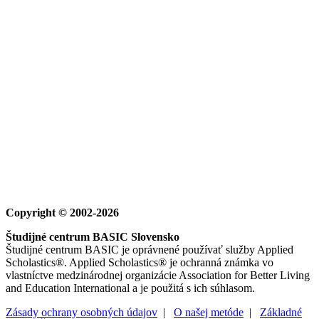
Copyright © 2002-2026
Študijné centrum BASIC Slovensko
Študijné centrum BASIC je oprávnené používať služby Applied
Scholastics®. Applied Scholastics® je ochranná známka vo
vlastníctve medzinárodnej organizácie Association for Better Living
and Education International a je použitá s ich súhlasom.
Zásady ochrany osobných údajov
|
O našej metóde
|
Základné