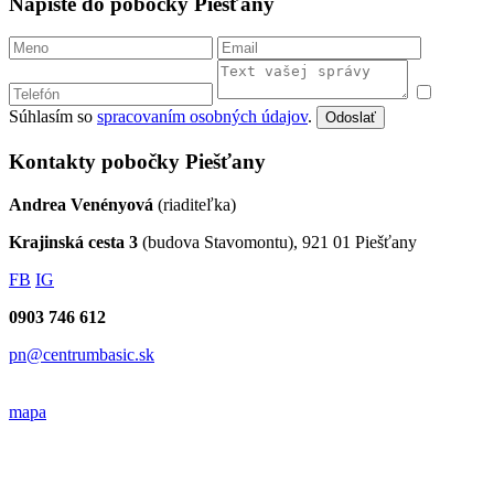
Napíšte do pobočky Piešťany
Súhlasím so
spracovaním osobných údajov
.
Odoslať
Kontakty pobočky Piešťany
Andrea Venényová
(riaditeľka)
Krajinská cesta 3
(budova Stavomontu), 921 01 Piešťany
FB
IG
0903 746 612
pn@centrumbasic.sk
mapa