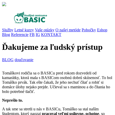
Služby
Letné kurzy
Vaše otázky
O našej metóde
Pobočky
Eshop
Blog
Referencie
FB
IG
KONTAKT
Ďakujeme za ľudský prístup
BLOG
doučovanie
Tomáškovi rodičia sa o BASICu pred rokom dozvedeli od
kamarátky, ktorá mala s BASICom osobnú dobrú skúsenosť. To bol
Tomáško prvák. Tak ešte čakali, že jeho nechuť čítať a robiť si
domáce úlohy nejako prejde. Učieval sa s maminou a do čítania ho
bolo potrebné tlačiť.
Neprešlo to.
A tak sme sa stretli u nás v BASICu, Tomáško sa stal naším
študentom, ktorý naozaj
pracoval veľmi usilovne, ochotne
, so