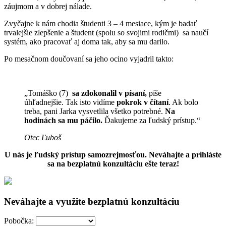
záujmom a v dobrej nálade.
Zvyčajne k nám chodia študenti 3 – 4 mesiace, kým je badať
trvalejšie zlepšenie a študent (spolu so svojimi rodičmi) sa naučí
systém, ako pracovať aj doma tak, aby sa mu darilo.
Po mesačnom doučovaní sa jeho ocino vyjadril takto:
„Tomáško (7)
sa zdokonalil v písaní,
píše
úhľadnejšie. Tak isto vidíme
pokrok v čítaní
. Ak bolo
treba, pani Jarka vysvetlila všetko potrebné.
Na
hodinách sa mu páčilo.
Ďakujeme za ľudský prístup.“
Otec Ľuboš
U nás je ľudský prístup samozrejmosťou. Neváhajte a prihláste
sa na bezplatnú konzultáciu ešte teraz!
Neváhajte a využite bezplatnú konzultáciu
Pobočka: