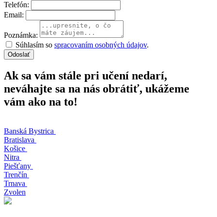
Telefón:
Email:
Poznámka:
Súhlasím so
spracovaním osobných údajov
.
Odoslať
Ak sa vám stále pri učení nedarí,
neváhajte sa na nás obrátiť, ukážeme
vám ako na to!
Banská Bystrica
Bratislava
Košice
Nitra
Piešťany
Trenčín
Trnava
Zvolen