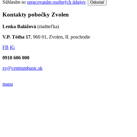
Súhlasím so
spracovaním osobných údajov
.
Odoslať
Kontakty pobočky Zvolen
Lenka Balážová
(riaditeľka)
V.P. Tótha 17
, 960 01, Zvolen, II. poschodie
FB
IG
0918 606 000
zv@centrumbasic.sk
mapa