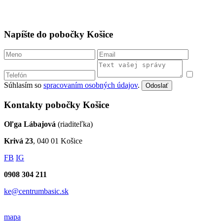
Napíšte do pobočky Košice
Súhlasím so
spracovaním osobných údajov
.
Odoslať
Kontakty pobočky Košice
Oľga Lábajová
(riaditeľka)
Krivá 23
, 040 01 Košice
FB
IG
0908 304 211
ke@centrumbasic.sk
mapa