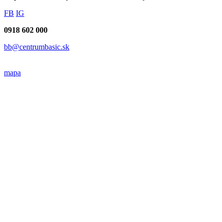
FB
IG
0918 602 000
bb@centrumbasic.sk
mapa