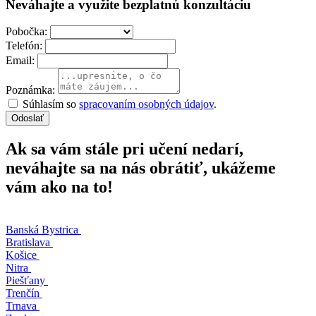
Neváhajte a využite bezplatnú konzultáciu
Pobočka:
Telefón:
Email:
Poznámka:
Súhlasím so
spracovaním osobných údajov
.
Odoslať
Ak sa vám stále pri učení nedarí,
neváhajte sa na nás obrátiť, ukážeme
vám ako na to!
Banská Bystrica
Bratislava
Košice
Nitra
Piešťany
Trenčín
Trnava