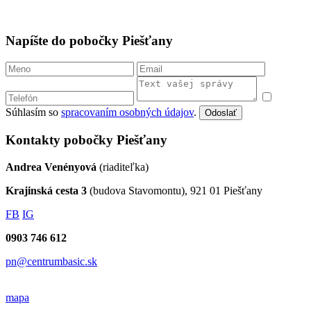
Napíšte do pobočky Piešťany
Súhlasím so
spracovaním osobných údajov
.
Odoslať
Kontakty pobočky Piešťany
Andrea Venényová
(riaditeľka)
Krajinská cesta 3
(budova Stavomontu), 921 01 Piešťany
FB
IG
0903 746 612
pn@centrumbasic.sk
mapa