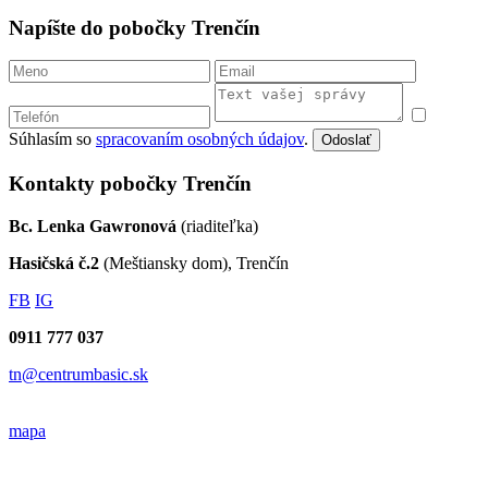
Napíšte do pobočky Trenčín
Súhlasím so
spracovaním osobných údajov
.
Odoslať
Kontakty pobočky Trenčín
Bc. Lenka Gawronová
(riaditeľka)
Hasičská č.2
(Meštiansky dom), Trenčín
FB
IG
0911 777 037
tn@centrumbasic.sk
mapa