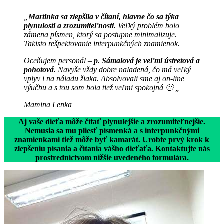
„
Martinka sa zlepšila v čítaní, hlavne čo sa týka
plynulosti a zrozumiteľnosti.
Veľký problém bolo
zámena písmen, ktorý sa postupne minimalizuje.
Takisto rešpektovanie interpunkčných znamienok.
Oceňujem personál –
p. Sámalová je veľmi ústretová a
pohotová.
Navyše vždy dobre naladená, čo má veľký
vplyv i na náladu žiaka. Absolvovali sme aj on-line
výučbu a s tou som bola tiež veľmi spokojná 🙂 „
Mamina Lenka
Aj vaše dieťa môže čítať plynulejšie a zrozumiteľnejšie.
Nemusia sa mu pliesť písmenká a s interpunkčnými
znamienkami tiež môže byť kamarát. Urobte prvý krok k
zlepšeniu písania a čítania vášho dieťaťa. Kontaktujte nás
prostredníctvom nižšie uvedeného formulára.