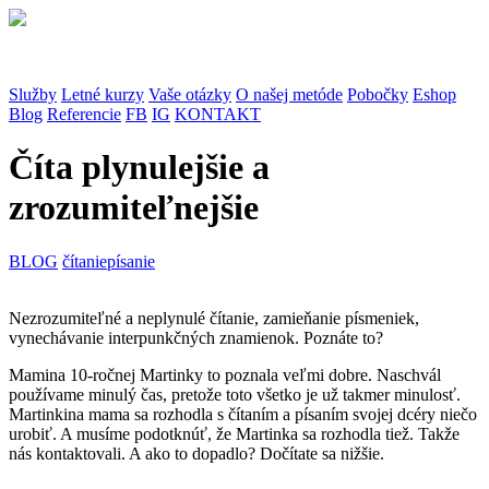
Služby
Letné kurzy
Vaše otázky
O našej metóde
Pobočky
Eshop
Blog
Referencie
FB
IG
KONTAKT
Číta plynulejšie a
zrozumiteľnejšie
BLOG
čítanie
písanie
Nezrozumiteľné a neplynulé čítanie, zamieňanie písmeniek,
vynechávanie interpunkčných znamienok. Poznáte to?
Mamina 10-ročnej Martinky to poznala veľmi dobre. Naschvál
používame minulý čas, pretože toto všetko je už takmer minulosť.
Martinkina mama sa rozhodla s čítaním a písaním svojej dcéry niečo
urobiť. A musíme podotknúť, že Martinka sa rozhodla tiež. Takže
nás kontaktovali. A ako to dopadlo? Dočítate sa nižšie.