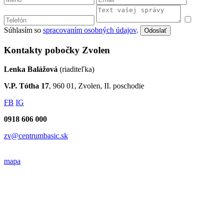
Súhlasím so
spracovaním osobných údajov
.
Odoslať
Kontakty pobočky Zvolen
Lenka Balážová
(riaditeľka)
V.P. Tótha 17
, 960 01, Zvolen, II. poschodie
FB
IG
0918 606 000
zv@centrumbasic.sk
mapa