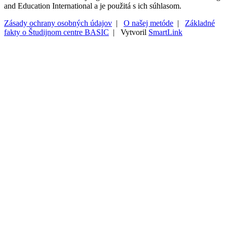
and Education International a je použitá s ich súhlasom.
Zásady ochrany osobných údajov
|
O našej metóde
|
Základné
fakty o Študijnom centre BASIC
| Vytvoril
SmartLink