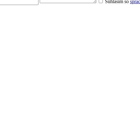
Súhlasím so
spra