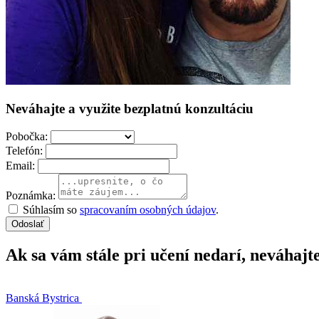
Neváhajte a využite bezplatnú konzultáciu
Pobočka:
Telefón:
Email:
Poznámka:
Súhlasím so
spracovaním osobných údajov
.
Odoslať
Ak sa vám stále pri učení nedarí, neváhajt
Banská Bystrica