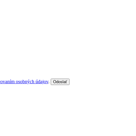
covaním osobných údajov
.
Odoslať