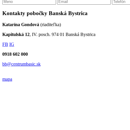
Kontakty pobočky Banská Bystrica
Katarína Gondová
(riaditeľka)
Kapitulská 12
, IV. posch. 974 01 Banská Bystrica
FB
IG
0918 602 000
bb@centrumbasic.sk
mapa