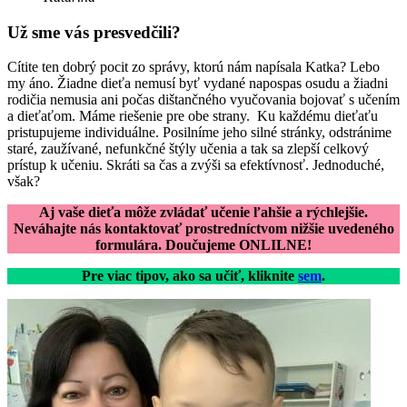
Už sme vás presvedčili?
Cítite ten dobrý pocit zo správy, ktorú nám napísala Katka? Lebo
my áno. Žiadne dieťa nemusí byť vydané napospas osudu a žiadni
rodičia nemusia ani počas dištančného vyučovania bojovať s učením
a dieťaťom. Máme riešenie pre obe strany. Ku každému dieťaťu
pristupujeme individuálne. Posilníme jeho silné stránky, odstránime
staré, zaužívané, nefunkčné štýly učenia a tak sa zlepší celkový
prístup k učeniu. Skráti sa čas a zvýši sa efektívnosť. Jednoduché,
však?
Aj vaše dieťa môže zvládať učenie ľahšie a rýchlejšie.
Neváhajte nás kontaktovať prostredníctvom nižšie uvedeného
formulára.
Doučujeme ONLILNE!
Pre viac tipov, ako sa učiť, kliknite
sem
.