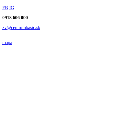
FB
IG
0918 606 000
zv@centrumbasic.sk
mapa