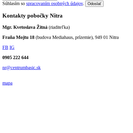
Súhlasím so
spracovaním osobných údajov
.
Odoslať
Kontakty pobočky Nitra
Mgr. Kvetoslava Žitná
(riaditeľka)
Fraňa Mojtu 18
(budova Mediahaus, prízemie), 949 01 Nitra
FB
IG
0905 222 644
nr@centrumbasic.sk
mapa