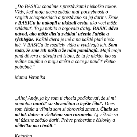
„Do BASICu chodíme s prestávkami niekoľko rokov.
Vždy, keď moja dcéra začala mať pochybnosti o
svojich schopnostiach a prestávalo sa jej dariť v škole,
v
BASICu ju nakopli a ukázali cestu,
ako veci môže
zvládnuť. To ju nabilo a bojovala ďalej.
BASIC dáva
návod, ako môže dieťa zvládať učenie ľahšie a
rýchlejšie.
Každé dieťa je iné a na každé platí niečo
iné. V BASICu tie rozdiely vidia a využívajú ich.
Som
rada, že sme ich našli a že nám pomáhajú.
Majú moju
plnú dôveru a dávajú mi istotu, že tu je niekto, kto sa
reálne zaujíma o moju dcéru a chce ju naučiť všetko
potrebné.“
Mama Veronika
„Ahoj Andy, ja by som ti chcela poďakovať, že si mi
pomohla
naučiť sa slovenčinu a lepšie čítať.
Dnes
som čítala a všimla som si obrovskú zmenu.
Čítalo sa
mi tak dobre a všetkému som rozumela.
Aj v škole sa
mi úžasne začalo dariť. Práve preberáme číslovky a
učiteľka ma chváli
.“
Katarína