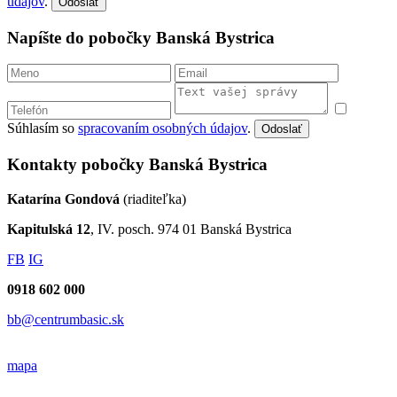
údajov
.
Odoslať
Napíšte do pobočky Banská Bystrica
Súhlasím so
spracovaním osobných údajov
.
Odoslať
Kontakty pobočky Banská Bystrica
Katarína Gondová
(riaditeľka)
Kapitulská 12
, IV. posch. 974 01 Banská Bystrica
FB
IG
0918 602 000
bb@centrumbasic.sk
mapa