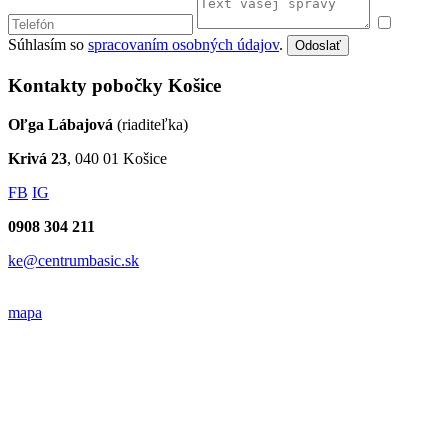
Súhlasím so
spracovaním osobných údajov
.
Odoslať
Kontakty pobočky Košice
Oľga Lábajová
(riaditeľka)
Krivá 23
, 040 01 Košice
FB
IG
0908 304 211
ke@centrumbasic.sk
mapa