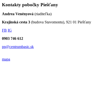
Kontakty pobočky Piešťany
Andrea Venényová
(riaditeľka)
Krajinská cesta 3
(budova Stavomontu), 921 01 Piešťany
FB
IG
0903 746 612
pn@centrumbasic.sk
mapa