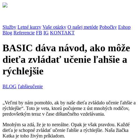
Služby
Letné kurzy
Vaše otázky
O našej metóde
Pobočky
Eshop
Blog
Referencie
FB
IG
KONTAKT
BASIC dáva návod, ako môže
dieťa zvládať učenie ľahšie a
rýchlejšie
BLOG
ľahšie
učenie
„Veľmi by nám pomohlo, ak by naše dieťa zvládalo učenie ľahšie a
rýchlejšie“. Toto je veta, ktorú počujeme z úst mnohých rodičov,
predovšetkým teraz v čase dištančného vzdelávania.
Mnohým sa zdá, že je to nereálne. Opak je však pravdou. Každé
dieťa je schopné zvládať učenie ľahšie a rýchlejšie. Naša žiačka
Katka je toho živým príkladom.