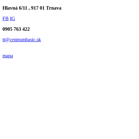
Hlavná 6/11 , 917 01 Trnava
FB
IG
0905 763 422
tt@centrumbasic.sk
mapa