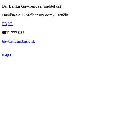
Bc. Lenka Gawronová
(riaditeľka)
Hasičská č.2
(Meštiansky dom), Trenčín
FB
IG
0911 777 037
tn@centrumbasic.sk
mapa