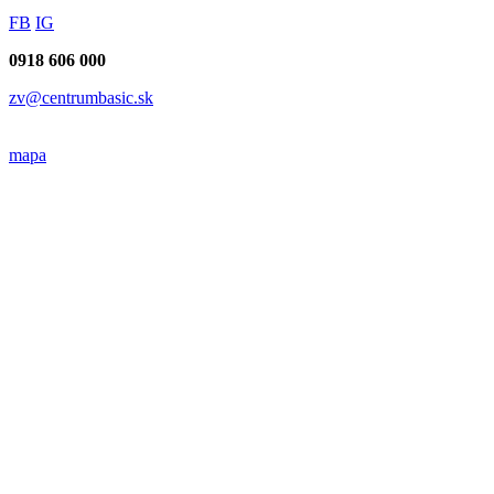
FB
IG
0918 606 000
zv@centrumbasic.sk
mapa