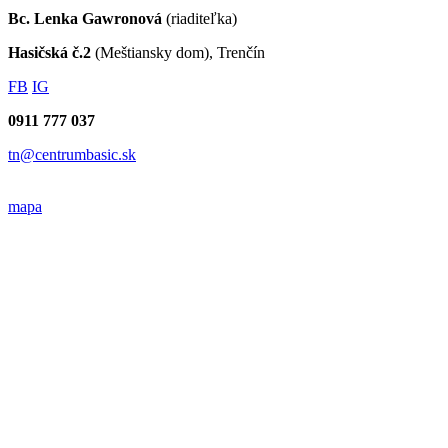
Bc. Lenka Gawronová
(riaditeľka)
Hasičská č.2
(Meštiansky dom), Trenčín
FB
IG
0911 777 037
tn@centrumbasic.sk
mapa