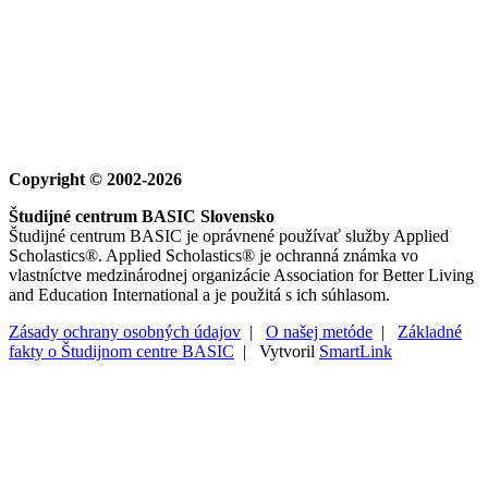
Copyright © 2002-2026
Študijné centrum BASIC Slovensko
Študijné centrum BASIC je oprávnené používať služby Applied
Scholastics®. Applied Scholastics® je ochranná známka vo
vlastníctve medzinárodnej organizácie Association for Better Living
and Education International a je použitá s ich súhlasom.
Zásady ochrany osobných údajov
|
O našej metóde
|
Základné
fakty o Študijnom centre BASIC
| Vytvoril
SmartLink