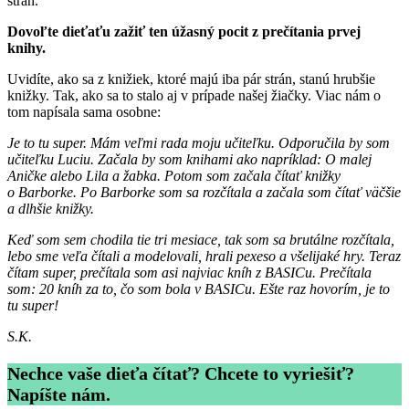
strán.
Dovoľte dieťaťu zažiť ten úžasný pocit z prečítania prvej
knihy.
Uvidíte, ako sa z knižiek, ktoré majú iba pár strán, stanú hrubšie
knižky. Tak, ako sa to stalo aj v prípade našej žiačky. Viac nám o
tom napísala sama osobne:
Je to tu super. Mám veľmi rada moju učiteľku. Odporučila by som
učiteľku Luciu. Začala by som knihami ako napríklad: O malej
Aničke alebo Lila a žabka. Potom som začala čítať knižky
o Barborke. Po Barborke som sa rozčítala a začala som čítať väčšie
a dlhšie knižky.
Keď som sem chodila tie tri mesiace, tak som sa brutálne rozčítala,
lebo sme veľa čítali a modelovali, hrali pexeso a všelijaké hry. Teraz
čítam super, prečítala som asi najviac kníh z BASICu. Prečítala
som: 20 kníh za to, čo som bola v BASICu. Ešte raz hovorím, je to
tu super!
S.K.
Nechce vaše dieťa čítať? Chcete to vyriešiť?
Napíšte nám.