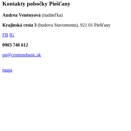
Kontakty pobočky Piešťany
Andrea Venényová
(riaditeľka)
Krajinská cesta 3
(budova Stavomontu), 921 01 Piešťany
FB
IG
0903 746 612
pn@centrumbasic.sk
mapa