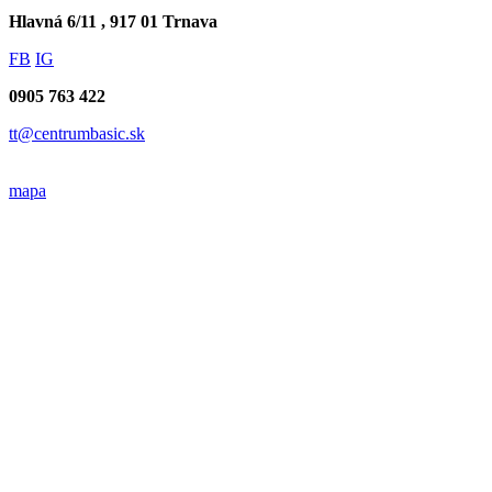
Hlavná 6/11 , 917 01 Trnava
FB
IG
0905 763 422
tt@centrumbasic.sk
mapa