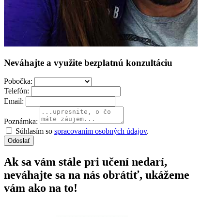
Neváhajte a využite bezplatnú konzultáciu
Pobočka:
Telefón:
Email:
Poznámka:
Súhlasím so
spracovaním osobných údajov
.
Odoslať
Ak sa vám stále pri učení nedarí,
neváhajte sa na nás obrátiť, ukážeme
vám ako na to!