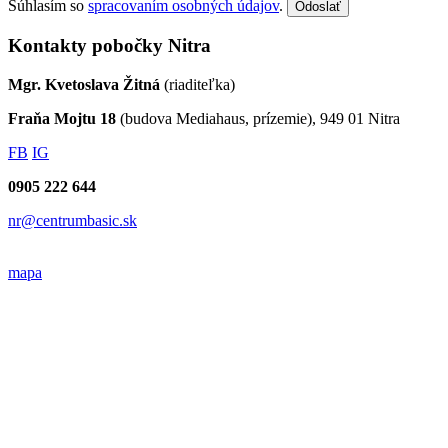
Súhlasím so
spracovaním osobných údajov
.
Odoslať
Kontakty pobočky Nitra
Mgr. Kvetoslava Žitná
(riaditeľka)
Fraňa Mojtu 18
(budova Mediahaus, prízemie), 949 01 Nitra
FB
IG
0905 222 644
nr@centrumbasic.sk
mapa