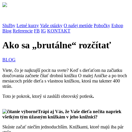
Služby
Letné kurzy
Vaše otázky
O našej metóde
Pobočky
Eshop
Blog
Referencie
FB
IG
KONTAKT
Ako sa „brutálne“ rozčítať
BLOG
Viete, čo je najkrajší pocit na svete? Keď s dieťaťom na začiatku
doučovania začnete čítať drobnú knižku O malej Aničke a po troch
mesiacoch príde dieťa s vlastnou knižkou, ktorá ma takmer 400
strán.
Toto je pokrok, ktorý si zaslúži obrovský potlesk
.
Trápi aj Vás, že Vaše dieťa nečíta napriek
všetkým tým úžasným knižkám v jeho knižnici?
Skúste začať niečím jednoduchším. Knižkami, ktoré majú iba pár