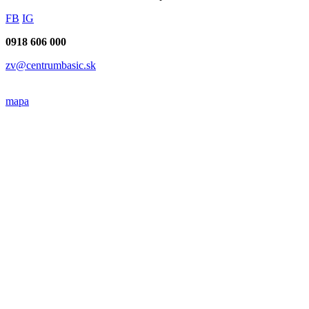
FB
IG
0918 606 000
zv@centrumbasic.sk
mapa