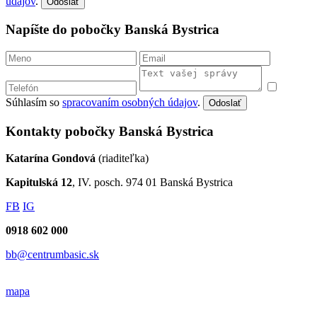
údajov
.
Odoslať
Napíšte do pobočky Banská Bystrica
Súhlasím so
spracovaním osobných údajov
.
Odoslať
Kontakty pobočky Banská Bystrica
Katarína Gondová
(riaditeľka)
Kapitulská 12
, IV. posch. 974 01 Banská Bystrica
FB
IG
0918 602 000
bb@centrumbasic.sk
mapa