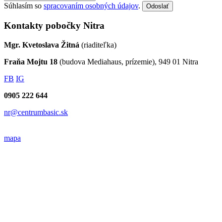
Súhlasím so
spracovaním osobných údajov
.
Odoslať
Kontakty pobočky Nitra
Mgr. Kvetoslava Žitná
(riaditeľka)
Fraňa Mojtu 18
(budova Mediahaus, prízemie), 949 01 Nitra
FB
IG
0905 222 644
nr@centrumbasic.sk
mapa