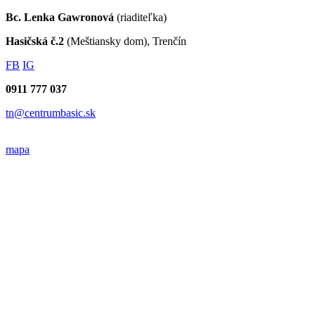
Bc. Lenka Gawronová
(riaditeľka)
Hasičská č.2
(Meštiansky dom), Trenčín
FB
IG
0911 777 037
tn@centrumbasic.sk
mapa