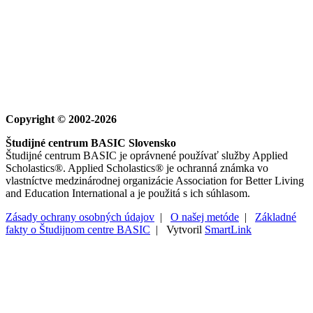
Copyright © 2002-2026
Študijné centrum BASIC Slovensko
Študijné centrum BASIC je oprávnené používať služby Applied
Scholastics®. Applied Scholastics® je ochranná známka vo
vlastníctve medzinárodnej organizácie Association for Better Living
and Education International a je použitá s ich súhlasom.
Zásady ochrany osobných údajov
|
O našej metóde
|
Základné
fakty o Študijnom centre BASIC
| Vytvoril
SmartLink