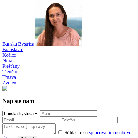
Banská Bystrica
Bratislava
Košice
Nitra
Piešťany
Trenčín
Trnava
Zvolen
Napíšte nám
Súhlasím so
spracovaním osobných