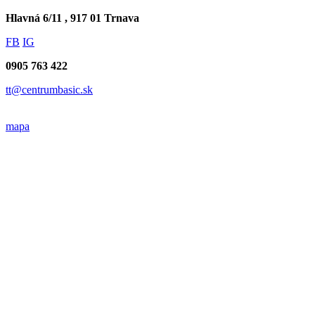
Hlavná 6/11 , 917 01 Trnava
FB
IG
0905 763 422
tt@centrumbasic.sk
mapa