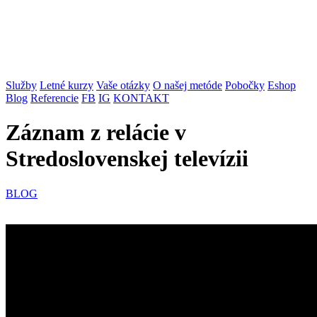
Služby
Letné kurzy
Vaše otázky
O našej metóde
Pobočky
Eshop
Blog
Referencie
FB
IG
KONTAKT
Záznam z relácie v
Stredoslovenskej televízii
BLOG