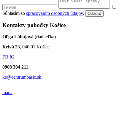
Súhlasím so
spracovaním osobných údajov
.
Odoslať
Kontakty pobočky Košice
Oľga Lábajová
(riaditeľka)
Krivá 23
, 040 01 Košice
FB
IG
0908 304 211
ke@centrumbasic.sk
mapa