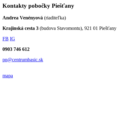
Kontakty pobočky Piešťany
Andrea Venényová
(riaditeľka)
Krajinská cesta 3
(budova Stavomontu), 921 01 Piešťany
FB
IG
0903 746 612
pn@centrumbasic.sk
mapa