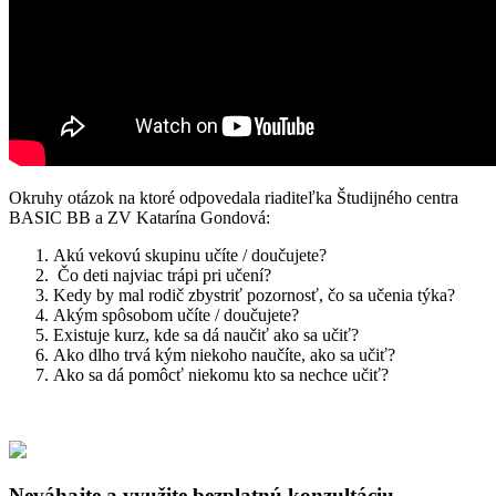
Okruhy otázok na ktoré odpovedala riaditeľka Študijného centra
BASIC BB a ZV Katarína Gondová:
Akú vekovú skupinu učíte / doučujete?
Čo deti najviac trápi pri učení?
Kedy by mal rodič zbystriť pozornosť, čo sa učenia týka?
Akým spôsobom učíte / doučujete?
Existuje kurz, kde sa dá naučiť ako sa učiť?
Ako dlho trvá kým niekoho naučíte, ako sa učiť?
Ako sa dá pomôcť niekomu kto sa nechce učiť?
Neváhajte a využite bezplatnú konzultáciu