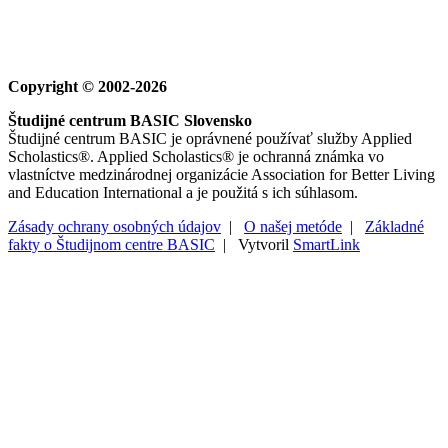
Copyright © 2002-2026
Študijné centrum BASIC Slovensko
Študijné centrum BASIC je oprávnené používať služby Applied
Scholastics®. Applied Scholastics® je ochranná známka vo
vlastníctve medzinárodnej organizácie Association for Better Living
and Education International a je použitá s ich súhlasom.
Zásady ochrany osobných údajov
|
O našej metóde
|
Základné
fakty o Študijnom centre BASIC
| Vytvoril
SmartLink