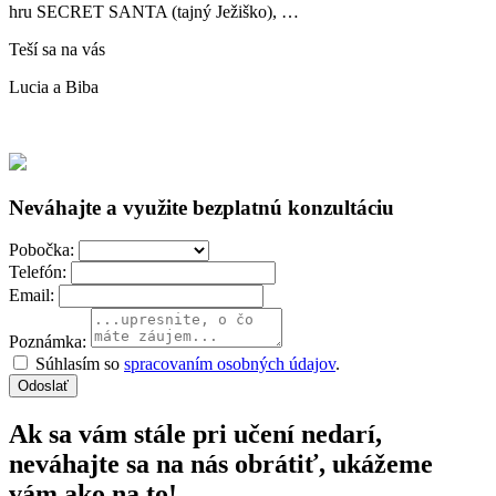
hru SECRET SANTA (tajný Ježiško), …
Teší sa na vás
Lucia a Biba
Neváhajte a využite bezplatnú konzultáciu
Pobočka:
Telefón:
Email:
Poznámka:
Súhlasím so
spracovaním osobných údajov
.
Odoslať
Ak sa vám stále pri učení nedarí,
neváhajte sa na nás obrátiť, ukážeme
vám ako na to!