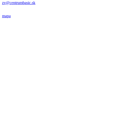
zv@centrumbasic.sk
mapa