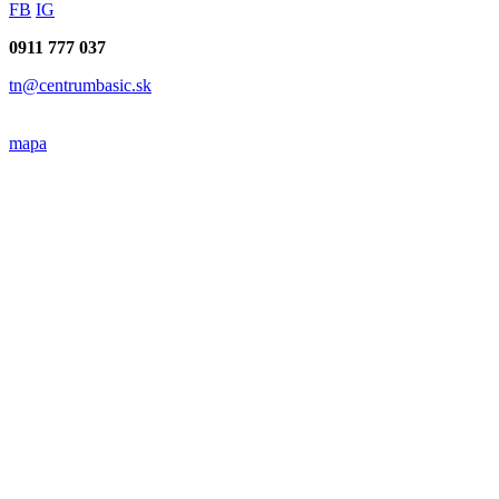
FB
IG
0911 777 037
tn@centrumbasic.sk
mapa