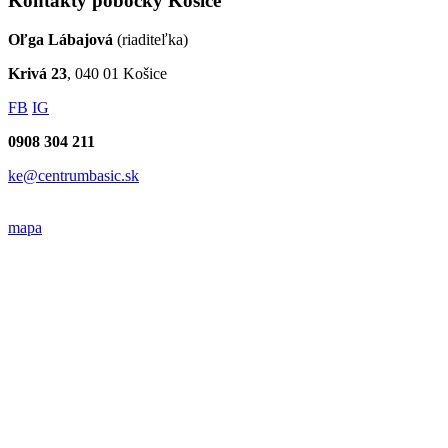
Kontakty pobočky Košice
Oľga Lábajová
(riaditeľka)
Krivá 23
, 040 01 Košice
FB
IG
0908 304 211
ke@centrumbasic.sk
mapa