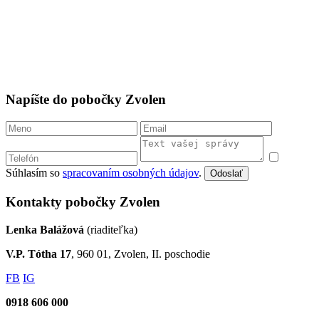
Napíšte do pobočky Zvolen
Súhlasím so
spracovaním osobných údajov
.
Odoslať
Kontakty pobočky Zvolen
Lenka Balážová
(riaditeľka)
V.P. Tótha 17
, 960 01, Zvolen, II. poschodie
FB
IG
0918 606 000