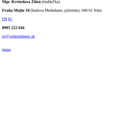
Mgr. Kvetoslava Žitná
(riaditeľka)
Fraňa Mojtu 18
(budova Mediahaus, prízemie), 949 01 Nitra
FB
IG
0905 222 644
nr@centrumbasic.sk
mapa