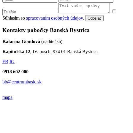
Súhlasím so
spracovaním osobných údajov
.
Odoslať
Kontakty pobočky Banská Bystrica
Katarína Gondová
(riaditeľka)
Kapitulská 12
, IV. posch. 974 01 Banská Bystrica
FB
IG
0918 602 000
bb@centrumbasic.sk
mapa