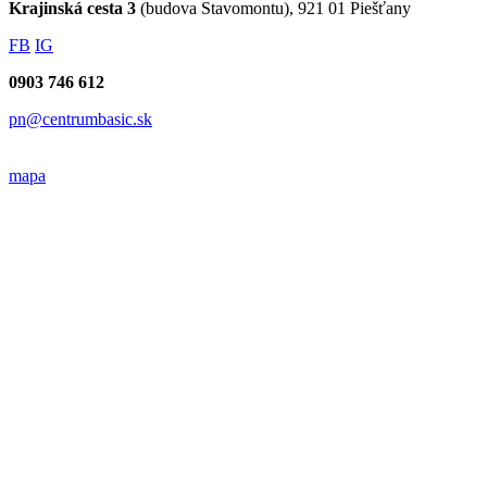
Krajinská cesta 3
(budova Stavomontu), 921 01 Piešťany
FB
IG
0903 746 612
pn@centrumbasic.sk
mapa