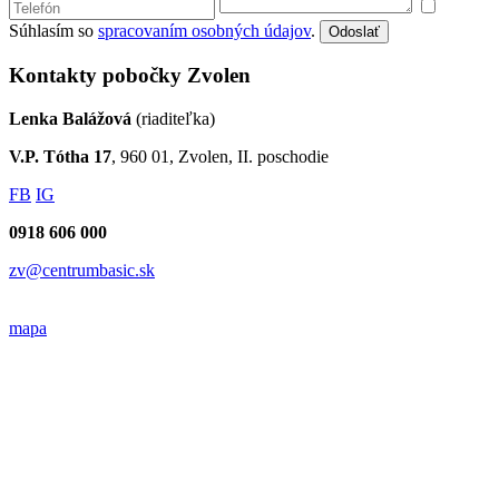
Súhlasím so
spracovaním osobných údajov
.
Odoslať
Kontakty pobočky Zvolen
Lenka Balážová
(riaditeľka)
V.P. Tótha 17
, 960 01, Zvolen, II. poschodie
FB
IG
0918 606 000
zv@centrumbasic.sk
mapa