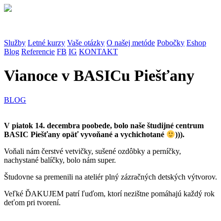
Služby
Letné kurzy
Vaše otázky
O našej metóde
Pobočky
Eshop
Blog
Referencie
FB
IG
KONTAKT
Vianoce v BASICu Piešťany
BLOG
V piatok 14. decembra poobede, bolo naše študijné centrum
BASIC Piešťany opäť vyvoňané a vychichotané
))).
Voňali nám čerstvé vetvičky, sušené ozdôbky a perníčky,
nachystané balíčky, bolo nám super.
Študovne sa premenili na ateliér plný zázračných detských výtvorov.
Veľké ĎAKUJEM patrí ľuďom, ktorí nezištne pomáhajú každý rok
deťom pri tvorení.