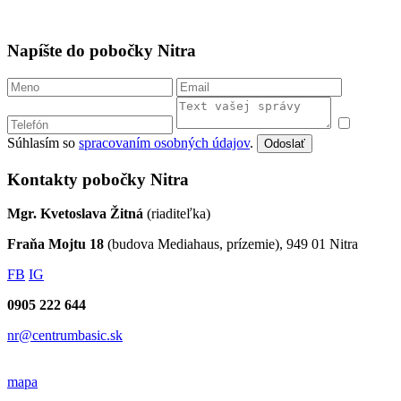
Napíšte do pobočky Nitra
Súhlasím so
spracovaním osobných údajov
.
Odoslať
Kontakty pobočky Nitra
Mgr. Kvetoslava Žitná
(riaditeľka)
Fraňa Mojtu 18
(budova Mediahaus, prízemie), 949 01 Nitra
FB
IG
0905 222 644
nr@centrumbasic.sk
mapa