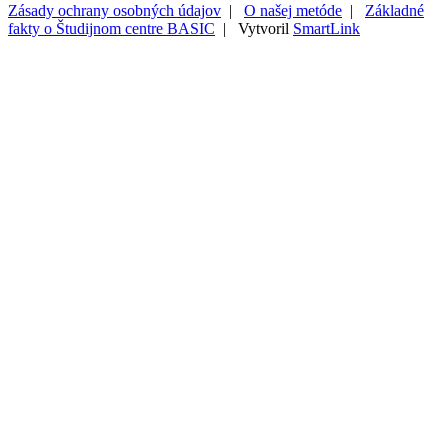
Zásady ochrany osobných údajov
|
O našej metóde
|
Základné
fakty o Študijnom centre BASIC
| Vytvoril
SmartLink