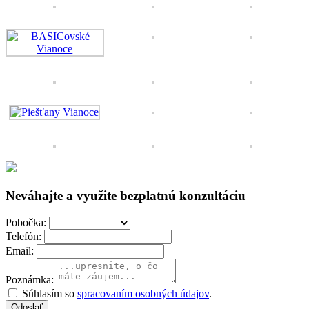
Neváhajte a využite bezplatnú konzultáciu
Pobočka:
Telefón:
Email:
Poznámka:
Súhlasím so
spracovaním osobných údajov
.
Odoslať