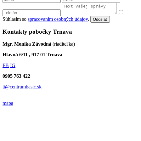
Súhlasím so
spracovaním osobných údajov
.
Odoslať
Kontakty pobočky Trnava
Mgr. Monika Závodná
(riaditeľka)
Hlavná 6/11 , 917 01 Trnava
FB
IG
0905 763 422
tt@centrumbasic.sk
mapa