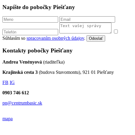
Napíšte do pobočky Piešťany
Súhlasím so
spracovaním osobných údajov
.
Odoslať
Kontakty pobočky Piešťany
Andrea Venényová
(riaditeľka)
Krajinská cesta 3
(budova Stavomontu), 921 01 Piešťany
FB
IG
0903 746 612
pn@centrumbasic.sk
mapa