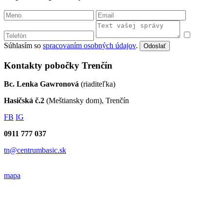
Súhlasím so
spracovaním osobných údajov
.
Odoslať
Kontakty pobočky Trenčín
Bc. Lenka Gawronová
(riaditeľka)
Hasičská č.2
(Meštiansky dom), Trenčín
FB
IG
0911 777 037
tn@centrumbasic.sk
mapa