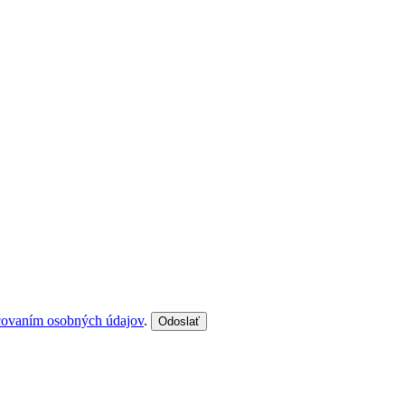
covaním osobných údajov
.
Odoslať