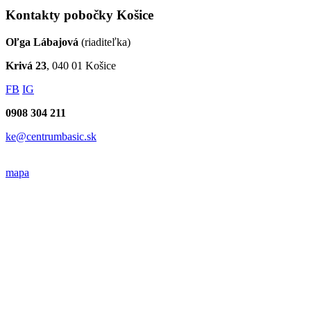
Kontakty pobočky Košice
Oľga Lábajová
(riaditeľka)
Krivá 23
, 040 01 Košice
FB
IG
0908 304 211
ke@centrumbasic.sk
mapa