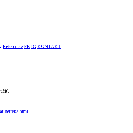
g
Referencie
FB
IG
KONTAKT
učiť.
t-netreba.html