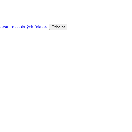
covaním osobných údajov
.
Odoslať