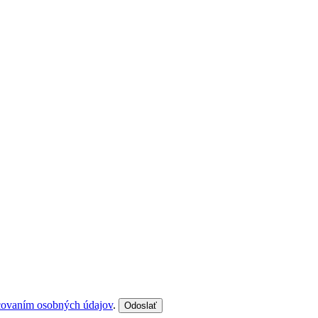
covaním osobných údajov
.
Odoslať