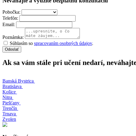
Neváhajte a využite bezplatnú konzultáciu
Pobočka:
Telefón:
Email:
Poznámka:
Súhlasím so
spracovaním osobných údajov
.
Odoslať
Ak sa vám stále pri učení nedarí, neváhajt
Banská Bystrica
Bratislava
Košice
Nitra
Piešťany
Trenčín
Trnava
Zvolen