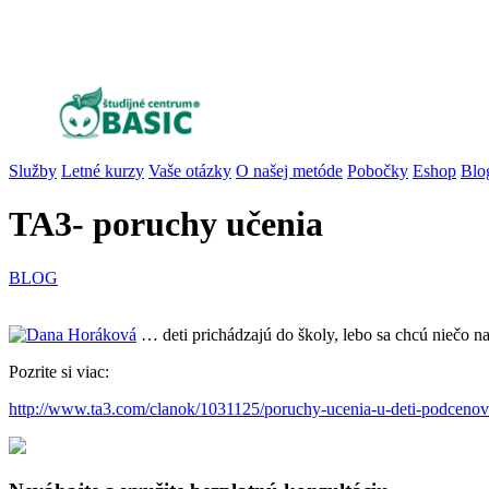
Služby
Letné kurzy
Vaše otázky
O našej metóde
Pobočky
Eshop
Blo
TA3- poruchy učenia
BLOG
… deti prichádzajú do školy, lebo sa chcú niečo na
Pozrite si viac:
http://www.ta3.com/clanok/1031125/poruchy-ucenia-u-deti-podcenova