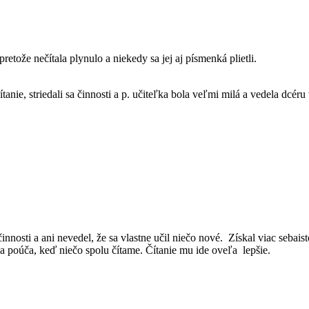
retože nečítala plynulo a niekedy sa jej aj písmenká plietli.
ítanie, striedali sa činnosti a p. učiteľka bola veľmi milá a vedela dcé
 činnosti a ani nevedel, že sa vlastne učil niečo nové. Získal viac seba
ha poúča, keď niečo spolu čítame. Čítanie mu ide oveľa lepšie.