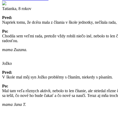
Tatianka, 8 rokov
Pred:
Napriek tomu, že dcéra mala z čítania v škole jednotky, nečítala rada, p
Po:
Chodila sem veľmi rada, pretože vždy robili niečo iné, nebolo to len č
radosťou.
mama Zuzana.
Jožko
Pred:
V škole mal môj syn Jožko problémy s čítaním, niekedy s písaním.
Po:
Mal tam veľa rôznych aktivít, nebolo to len čítanie, ale striedal rôzne
sa tešil, čo nové ho bude čakať a čo nové sa naučí. Teraz aj mňa troc
mama Jana T.