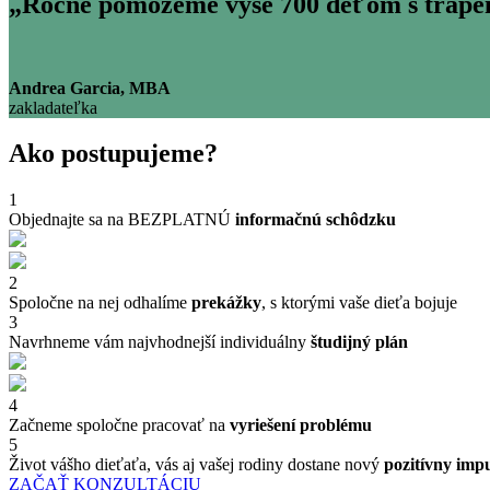
„Ročne pomôžeme vyše
700
deťom s trápen
Andrea Garcia, MBA
zakladateľka
Ako postupujeme?
1
Objednajte sa na BEZPLATNÚ
informačnú schôdzku
2
Spoločne na nej odhalíme
prekážky
, s ktorými vaše dieťa bojuje
3
Navrhneme vám najvhodnejší individuálny
študijný plán
4
Začneme spoločne pracovať na
vyriešení problému
5
Život vášho dieťaťa, vás aj vašej rodiny dostane nový
pozitívny imp
ZAČAŤ KONZULTÁCIU