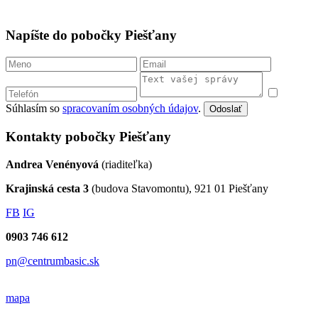
Napíšte do pobočky Piešťany
Súhlasím so
spracovaním osobných údajov
.
Odoslať
Kontakty pobočky Piešťany
Andrea Venényová
(riaditeľka)
Krajinská cesta 3
(budova Stavomontu), 921 01 Piešťany
FB
IG
0903 746 612
pn@centrumbasic.sk
mapa