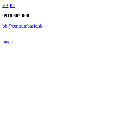
FB
IG
0918 602 000
bb@centrumbasic.sk
mapa