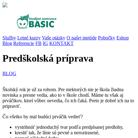
Služby
Letné kurzy
Vaše otázky
O našej metóde
Pobočky
Eshop
Blog
Referencie
FB
IG
KONTAKT
Predškolská príprava
BLOG
Školský rok je už za rohom. Pre niektorých nie je škola žiadna
novinka a presne vedia, ako to v škole chodí. Máme tu však aj
prváčikov, ktorí vôbec nevedia, čo ich čaká. Preto je dobré ich na to
pripraviť.
Čo všetko by mal budúci prváčik vedieť?
vystrihnúť jednoduchý tvar podľa predpísanej predlohy,
kresliť tak, že línie sú pevné a neroztrasené,