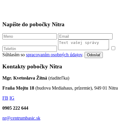
Napíšte do pobočky Nitra
Súhlasím so
spracovaním osobných údajov
.
Odoslať
Kontakty pobočky Nitra
Mgr. Kvetoslava Žitná
(riaditeľka)
Fraňa Mojtu 18
(budova Mediahaus, prízemie), 949 01 Nitra
FB
IG
0905 222 644
nr@centrumbasic.sk