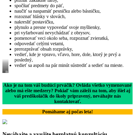
poznať základné farby,
spočítať predmety do päť,
naučiť sa naspamäť pesničku alebo básničku,
rozoznať hlásky v slovách,
nakresliť postavičku,
plynulo a presne vypovedať svoje myšlienky,
pri vyfarbovaní nevychádzať z obrysov,
pomenovať veci okolo seba, rozpoznať zvieratká,
odpovedať celými vetami,
prerozprávať obsah rozprávky,
vedieť, kde je vpravo, vľavo, hore, dole, ktorý je prvý a
posledný,
vedieť sa aspoň na pár minút sústrediť a sedieť na mieste.
Budúci
prváčik
na
Ako je na tom váš budúci prváčik? Ovláda všetko vymenované
predškolskej
alebo má ešte medzery? Pokiaľ vám záleží na tom, aby išiel aj
príprave
vo
váš predškoláčik do školy pripravený, neváhajte nás
Zvolene
kontaktovať.
Pomáhame aj počas leta!
Neváhajte a využite bezplatnú konzultáciu