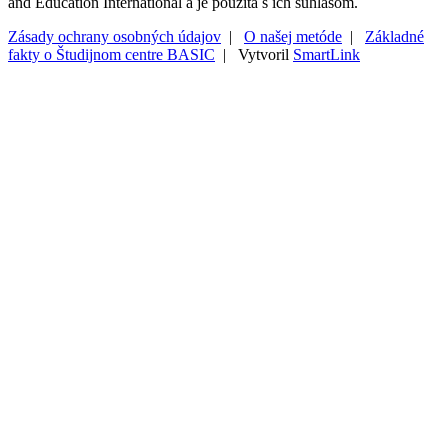
and Education International a je použitá s ich súhlasom.
Zásady ochrany osobných údajov
|
O našej metóde
|
Základné
fakty o Študijnom centre BASIC
| Vytvoril
SmartLink