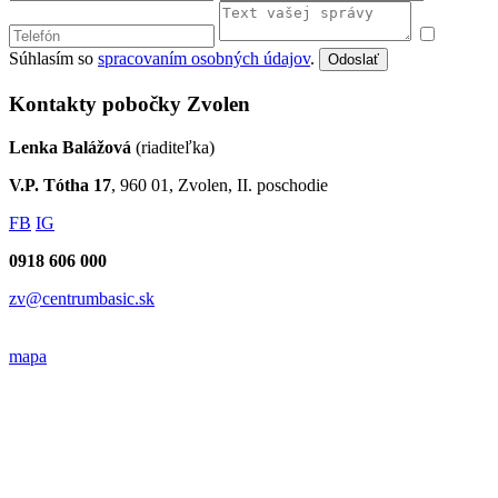
Súhlasím so
spracovaním osobných údajov
.
Odoslať
Kontakty pobočky Zvolen
Lenka Balážová
(riaditeľka)
V.P. Tótha 17
, 960 01, Zvolen, II. poschodie
FB
IG
0918 606 000
zv@centrumbasic.sk
mapa