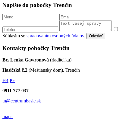
Napíšte do pobočky Trenčín
Súhlasím so
spracovaním osobných údajov
.
Odoslať
Kontakty pobočky Trenčín
Bc. Lenka Gawronová
(riaditeľka)
Hasičská č.2
(Meštiansky dom), Trenčín
FB
IG
0911 777 037
tn@centrumbasic.sk
mapa