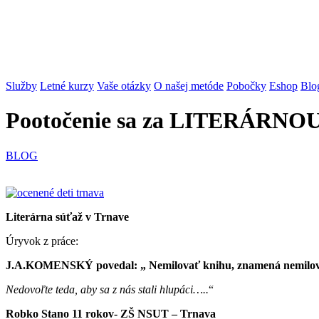
Služby
Letné kurzy
Vaše otázky
O našej metóde
Pobočky
Eshop
Blo
Pootočenie sa za LITERÁRN
BLOG
Literárna súťaž v Trnave
Úryvok z práce:
J.A.KOMENSKÝ povedal: „ Nemilovať knihu, znamená nemilova
Nedovoľte teda, aby sa z nás stali hlupáci…..
“
Robko Stano 11 rokov- ZŠ NSUT – Trnava