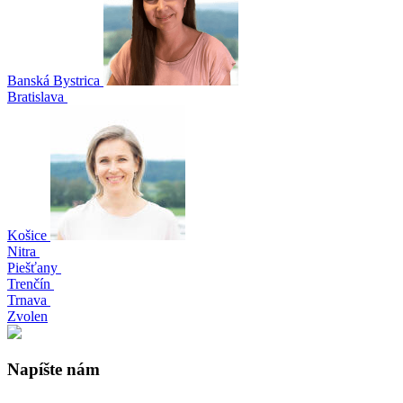
Banská Bystrica
Bratislava
Košice
Nitra
Piešťany
Trenčín
Trnava
Zvolen
Napíšte nám