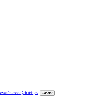
covaním osobných údajov
.
Odoslať