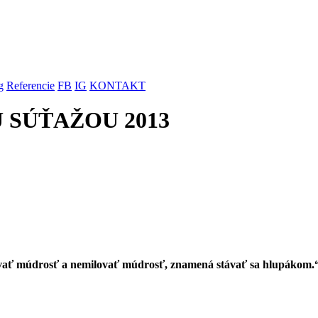
g
Referencie
FB
IG
KONTAKT
OU SÚŤAŽOU 2013
ť múdrosť a nemilovať múdrosť, znamená stávať sa hlupákom.