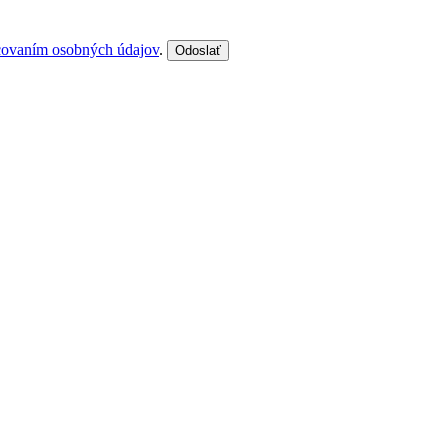
covaním osobných údajov
.
Odoslať