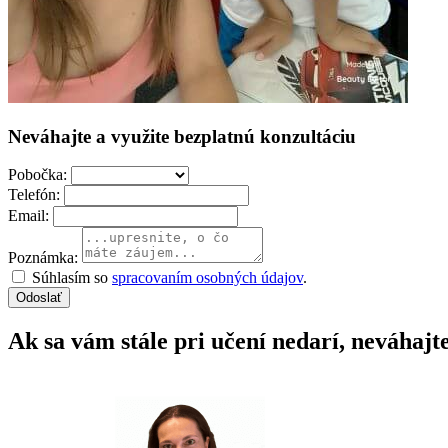
Neváhajte a využite bezplatnú konzultáciu
Pobočka:
Telefón:
Email:
Poznámka:
Súhlasím so
spracovaním osobných údajov
.
Odoslať
Ak sa vám stále pri učení nedarí, neváhajt