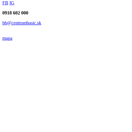
FB
IG
0918 602 000
bb@centrumbasic.sk
mapa