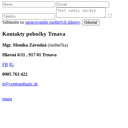
Súhlasím so
spracovaním osobných údajov
.
Odoslať
Kontakty pobočky Trnava
Mgr. Monika Závodná
(riaditeľka)
Hlavná 6/11 , 917 01 Trnava
FB
IG
0905 763 422
tt@centrumbasic.sk
mapa