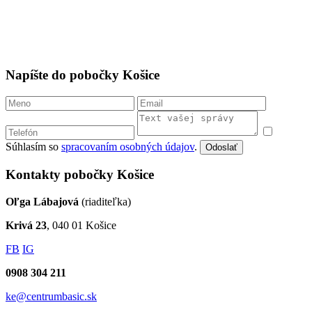
Napíšte do pobočky Košice
Súhlasím so
spracovaním osobných údajov
.
Odoslať
Kontakty pobočky Košice
Oľga Lábajová
(riaditeľka)
Krivá 23
, 040 01 Košice
FB
IG
0908 304 211
ke@centrumbasic.sk