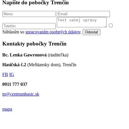
Napíšte do pobočky Trenčín
Súhlasím so
spracovaním osobných údajov
.
Odoslať
Kontakty pobočky Trenčín
Bc. Lenka Gawronová
(riaditeľka)
Hasičská č.2
(Meštiansky dom), Trenčín
FB
IG
0911 777 037
tn@centrumbasic.sk
mapa