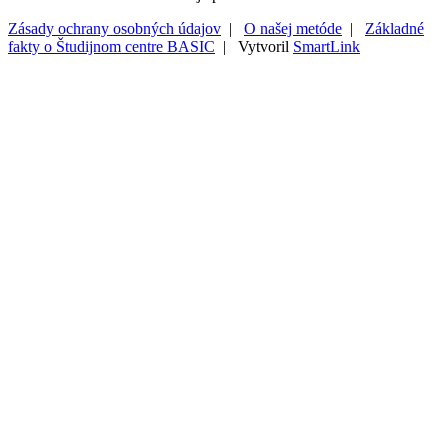
Zásady ochrany osobných údajov
|
O našej metóde
|
Základné
fakty o Študijnom centre BASIC
| Vytvoril
SmartLink