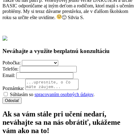
Takže od nás patrí p. Venényovej jedno veľké ĎAKUJEM a určite
BASIC odporúčame aj iným deťom a rodičom, ktorí majú s učením
problémy. My si teraz dávame prestávku, ale v ďalšom školskom
roku sa určite ešte uvidíme.
🙂
Silvia S.
Neváhajte a využite bezplatnú konzultáciu
Pobočka:
Telefón:
Email:
Poznámka:
Súhlasím so
spracovaním osobných údajov
.
Odoslať
Ak sa vám stále pri učení nedarí,
neváhajte sa na nás obrátiť, ukážeme
vám ako na to!