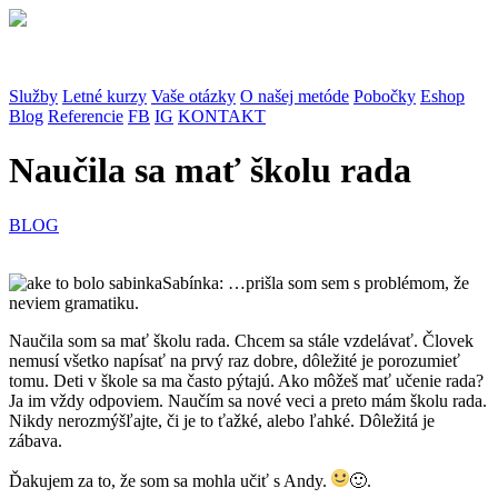
Služby
Letné kurzy
Vaše otázky
O našej metóde
Pobočky
Eshop
Blog
Referencie
FB
IG
KONTAKT
Naučila sa mať školu rada
BLOG
Sabínka: …prišla som sem s problémom, že
neviem gramatiku.
Naučila som sa mať školu rada. Chcem sa stále vzdelávať. Človek
nemusí všetko napísať na prvý raz dobre, dôležité je porozumieť
tomu.
Deti v škole sa ma často pýtajú. Ako môžeš mať učenie rada?
Ja im vždy odpoviem. Naučím sa nové veci a preto mám školu rada.
Nikdy nerozmýšľajte, či je to ťažké, alebo ľahké. Dôležitá je
zábava.
Ďakujem za to, že som sa mohla učiť s Andy.
🙂
.