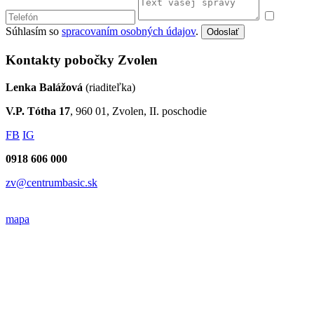
Súhlasím so
spracovaním osobných údajov
.
Odoslať
Kontakty pobočky Zvolen
Lenka Balážová
(riaditeľka)
V.P. Tótha 17
, 960 01, Zvolen, II. poschodie
FB
IG
0918 606 000
zv@centrumbasic.sk
mapa