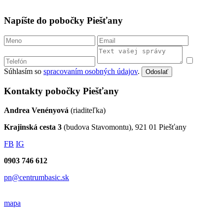
Napíšte do pobočky Piešťany
Súhlasím so
spracovaním osobných údajov
.
Odoslať
Kontakty pobočky Piešťany
Andrea Venényová
(riaditeľka)
Krajinská cesta 3
(budova Stavomontu), 921 01 Piešťany
FB
IG
0903 746 612
pn@centrumbasic.sk
mapa