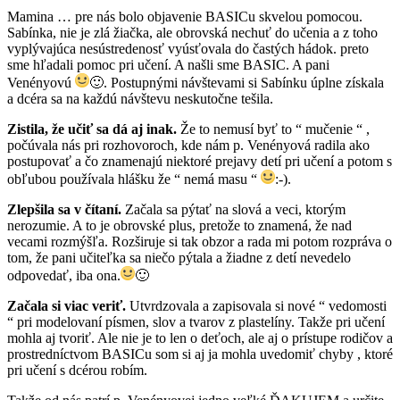
Mamina … pre nás bolo objavenie BASICu skvelou pomocou.
Sabínka, nie je zlá žiačka, ale obrovská nechuť do učenia a z toho
vyplývajúca nesústredenosť vyúsťovala do častých hádok. preto
sme hľadali pomoc pri učení. A našli sme BASIC. A pani
Venényovú
🙂
. Postupnými návštevami si Sabínku úplne získala
a dcéra sa na každú návštevu neskutočne tešila.
Zistila, že učiť sa dá aj inak.
Že to nemusí byť to “ mučenie “ ,
počúvala nás pri rozhovoroch, kde nám p. Venényová radila ako
postupovať a čo znamenajú niektoré prejavy detí pri učení a potom s
obľubou používala hlášku že “ nemá masu “
:-).
Zlepšila sa v čítaní.
Začala sa pýtať na slová a veci, ktorým
nerozumie. A to je obrovské plus, pretože to znamená, že nad
vecami rozmýšľa. Rozširuje si tak obzor a rada mi potom rozpráva o
tom, že pani učiteľka sa niečo pýtala a žiadne z detí nevedelo
odpovedať, iba ona.
🙂
Začala si viac veriť.
Utvrdzovala a zapisovala si nové “ vedomosti
“ pri modelovaní písmen, slov a tvarov z plastelíny. Takže pri učení
mohla aj tvoriť. Ale nie je to len o deťoch, ale aj o prístupe rodičov a
prostredníctvom BASICu som si aj ja mohla uvedomiť chyby , ktoré
pri učení s dcérou robím.