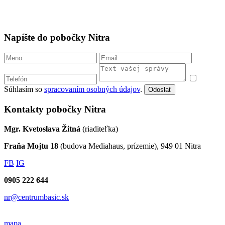
Napíšte do pobočky Nitra
Súhlasím so
spracovaním osobných údajov
.
Odoslať
Kontakty pobočky Nitra
Mgr. Kvetoslava Žitná
(riaditeľka)
Fraňa Mojtu 18
(budova Mediahaus, prízemie), 949 01 Nitra
FB
IG
0905 222 644
nr@centrumbasic.sk
mapa