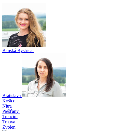
Banská Bystrica
Bratislava
Košice
Nitra
Piešťany
Trenčín
Trnava
Zvolen