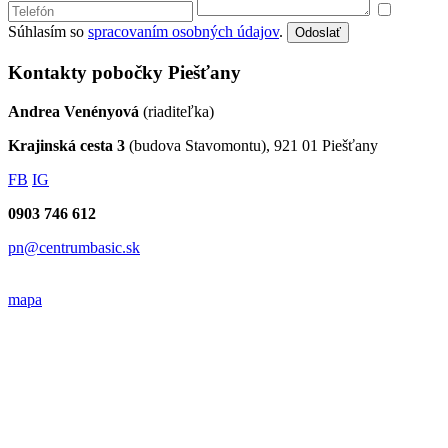
Súhlasím so
spracovaním osobných údajov
.
Odoslať
Kontakty pobočky Piešťany
Andrea Venényová
(riaditeľka)
Krajinská cesta 3
(budova Stavomontu), 921 01 Piešťany
FB
IG
0903 746 612
pn@centrumbasic.sk
mapa