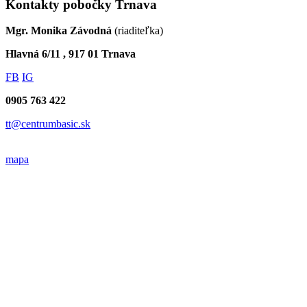
Kontakty pobočky Trnava
Mgr. Monika Závodná
(riaditeľka)
Hlavná 6/11 , 917 01 Trnava
FB
IG
0905 763 422
tt@centrumbasic.sk
mapa