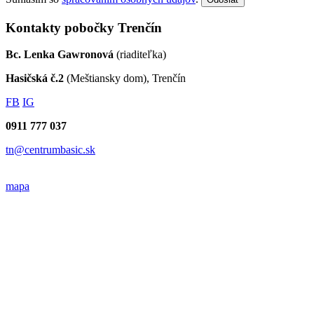
Kontakty pobočky Trenčín
Bc. Lenka Gawronová
(riaditeľka)
Hasičská č.2
(Meštiansky dom), Trenčín
FB
IG
0911 777 037
tn@centrumbasic.sk
mapa