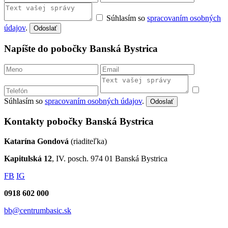
Súhlasím so
spracovaním osobných
údajov
.
Odoslať
Napíšte do pobočky Banská Bystrica
Súhlasím so
spracovaním osobných údajov
.
Odoslať
Kontakty pobočky Banská Bystrica
Katarína Gondová
(riaditeľka)
Kapitulská 12
, IV. posch. 974 01 Banská Bystrica
FB
IG
0918 602 000
bb@centrumbasic.sk