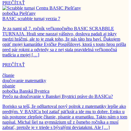
PREČÍTAŤ
pobočka Piešťany
BASIC scrabble turnaj verzia 7
Je za nami už 7. ročník veľkonočného BASIC SCRABBLE
TURNAJA. Hrali sme naozaj vášnivo, doslova padali aj iskry
medzi hráčmi, ale to je znak toho, že nás táto hra baví. Ďakujem
opäť mojej kamarátke Evičke Pospíšilovej, ktorá s touto hrou prišla
pred pár rokmi a odvtedy sa z nej stala pravidelná veľkonočná
tradícia a mojej […]
PREČÍTAŤ
čítanie
doučovanie matematiky
písanie
pobočka Banská Bystrica
Prečo na doučovanie v Banskej Bystrici práve do BASICu?
Borisko sa teší, že odštartoval nový polrok z matematiky lepšie ako
predtým. V BASICu bol zatiaľ päťkrát a ide mu to dobre. Emko u
nás postupne zlepšuje čítanie, písanie a gramatiku. Takto nám o tom
napísal. Michal šiel na gymnázium už z ôsmeho ročníka a musí
zabrať, pretože je v triede s bývalými deviatakmi. Ale […]