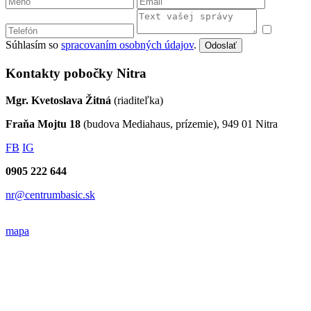
Súhlasím so
spracovaním osobných údajov
.
Odoslať
Kontakty pobočky Nitra
Mgr. Kvetoslava Žitná
(riaditeľka)
Fraňa Mojtu 18
(budova Mediahaus, prízemie), 949 01 Nitra
FB
IG
0905 222 644
nr@centrumbasic.sk
mapa