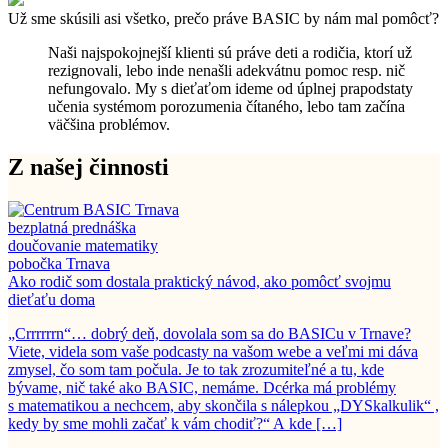
Už sme skúsili asi všetko, prečo práve BASIC by nám mal pomôcť?
Naši najspokojnejší klienti sú práve deti a rodičia, ktorí už
rezignovali, lebo inde nenašli adekvátnu pomoc resp. nič
nefungovalo. My s dieťaťom ideme od úplnej prapodstaty
učenia systémom porozumenia čítaného, lebo tam začína
väčšina problémov.
Z našej činnosti
bezplatná prednáška
doučovanie matematiky
pobočka Trnava
Ako rodič som dostala praktický návod, ako pomôcť svojmu
dieťaťu doma
„Crrrrrrn“… dobrý deň, dovolala som sa do BASICu v Trnave?
Viete, videla som vaše podcasty na vašom webe a veľmi mi dáva
zmysel, čo som tam počula. Je to tak zrozumiteľné a tu, kde
bývame, nič také ako BASIC, nemáme. Dcérka má problémy
s matematikou a nechcem, aby skončila s nálepkou „DYSkalkulik“ ,
kedy by sme mohli začať k vám chodiť?“ A kde […]