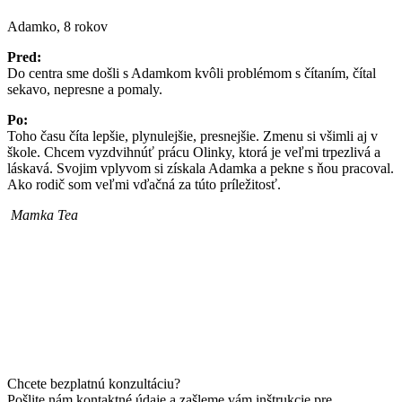
Adamko, 8 rokov
Pred:
Do centra sme došli s Adamkom kvôli problémom s čítaním, čítal
sekavo, nepresne a pomaly.
Po:
Toho času číta lepšie, plynulejšie, presnejšie. Zmenu si všimli aj v
škole. Chcem vyzdvihnúť prácu Olinky, ktorá je veľmi trpezlivá a
láskavá. Svojim vplyvom si získala Adamka a pekne s ňou pracoval.
Ako rodič som veľmi vďačná za túto príležitosť.
Mamka Tea
Chcete bezplatnú konzultáciu?
Pošlite nám kontaktné údaje a zašleme vám inštrukcie pre