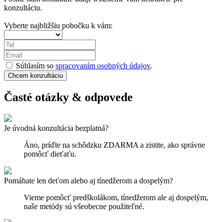
konzultáciu.
Vyberte najbližšiu pobočku k vám:
Súhlasím so
spracovaním osobných údajov
.
Chcem konzultáciu
Časté otázky & odpovede
Je úvodná konzultácia bezplatná?
Áno, príďte na schôdzku ZDARMA a zistite, ako správne
pomôcť dieťaťu.
Pomáhate len deťom alebo aj tínedžerom a dospelým?
Vieme pomôcť predškolákom, tínedžerom ale aj dospelým,
naše metódy sú všeobecne použiteľné.