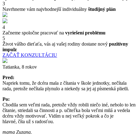
3
Navrhneme vám najvhodnejší individuálny
študijný plán
4
Začneme spoločne pracovať na
vyriešení problému
5
Život vášho dieťaťa, vás aj vašej rodiny dostane nový
pozitívny
impulz
ZAČAŤ KONZULTÁCIU
Tatianka, 8 rokov
Pred:
Napriek tomu, že dcéra mala z čítania v škole jednotky, nečítala
rada, pretože nečítala plynulo a niekedy sa jej aj písmenká plietli.
Po:
Chodila sem veľmi rada, pretože vždy robili niečo iné, nebolo to len
čítanie, striedali sa činnosti a p. učiteľka bola veľmi milá a vedela
dcéru vždy motivovať. Vidím u nej veľký pokrok a čo je
hlavné, číta už s radosťou.
mama Zuzana.