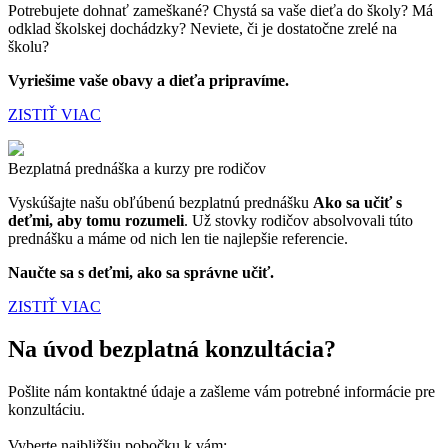
Potrebujete dohnať zameškané? Chystá sa vaše dieťa do školy? Má
odklad školskej dochádzky? Neviete, či je dostatočne zrelé na
školu?
Vyriešime vaše obavy a dieťa pripravíme.
ZISTIŤ VIAC
Bezplatná prednáška a kurzy pre rodičov
Vyskúšajte našu obľúbenú bezplatnú prednášku
Ako sa učiť s
deťmi, aby tomu rozumeli
. Už stovky rodičov absolvovali túto
prednášku a máme od nich len tie najlepšie referencie.
Naučte sa s deťmi, ako sa správne učiť.
ZISTIŤ VIAC
Na úvod bezplatná konzultácia?
Pošlite nám kontaktné údaje a zašleme vám potrebné informácie pre
konzultáciu.
Vyberte najbližšiu pobočku k vám: