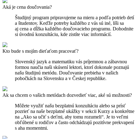
Aká je cena doučovania?
Študijný program pripravujeme na mieru a podľa potrieb detí
a študentov. Keďže potreby každého z vás sú iné, líši sa
aj cena a dĺžka každého doučovacieho programu. Dohodnite
si úvodnú konzultáciu, kde zistíte viac informácií.
Kto bude s mojím dieťaťom pracovať?
Slovenský jazyk a matematiku vás príjemnou a zábavnou
formou naučia naši skúsení lektori, ktorí dokonale poznajú
našu študijnú metódu. Doučovanie prebieha v našich
pobočkách na Slovensku a v Českej republike.
Ak sa chcem o vašich metódach dozvedieť viac, aké sú možnosti?
Môžete využiť našu bezplatnú konzultáciu alebo sa prísť
pozrieť na naše bezplatné ukážky v sekcii Kurzy a konkrétne
na „Ako sa učiť s deťmi, aby tomu rozumeli“. Je to veľmi
obľúbené u rodičov a často odchádzajú pozitívne prekvapení
s aha momentmi.