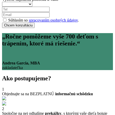
Súhlasím so
spracovaním osobných údajov
.
Chcem konzultáciu
„Ročne pomôžeme vyše
700
deťom s
trápením, ktoré má riešenie.“
Andrea Garcia, MBA
zakladateľka
Ako postupujeme?
1
Objednajte sa na BEZPLATNÚ
informačnú schôdzku
2
Spoločne na nej odhalíme
prekážky
, s ktorými vaše dieťa bojuje