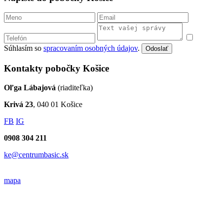
Súhlasím so
spracovaním osobných údajov
.
Odoslať
Kontakty pobočky Košice
Oľga Lábajová
(riaditeľka)
Krivá 23
, 040 01 Košice
FB
IG
0908 304 211
ke@centrumbasic.sk
mapa