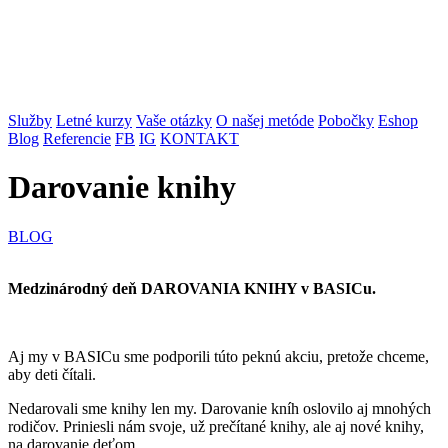
Služby
Letné kurzy
Vaše otázky
O našej metóde
Pobočky
Eshop
Blog
Referencie
FB
IG
KONTAKT
Darovanie knihy
BLOG
Medzinárodný deň DAROVANIA KNIHY v BASICu.
Aj my v BASICu sme podporili túto peknú akciu, pretože chceme,
aby deti čítali.
Nedarovali sme knihy len my. Darovanie kníh oslovilo aj mnohých
rodičov. Priniesli nám svoje, už prečítané knihy, ale aj nové knihy,
na darovanie deťom.