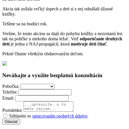
Akcia tak zožala veľký úspech a deti si z nej odnášali úžasné
knižky.
Tešíme sa na budúci rok.
Veríme, že touto akciou sa dajú do pohybu knižky a nezostanú len
tak na poličke u niekoho doma ležať. Veď
odporúčanie druhých
detí
je jedna z NAJ-propagácií, ktorá
motivuje deti čítať
.
Pekné čítanie všetkým obdarovaným deťom.
Neváhajte a využite bezplatnú konzultáciu
Pobočka:
Telefón:
Email:
Poznámka:
Súhlasím so
spracovaním osobných údajov
.
Odoslať