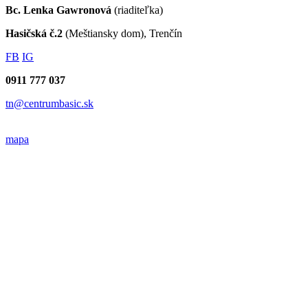
Bc. Lenka Gawronová
(riaditeľka)
Hasičská č.2
(Meštiansky dom), Trenčín
FB
IG
0911 777 037
tn@centrumbasic.sk
mapa