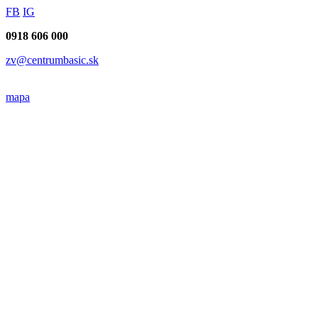
FB
IG
0918 606 000
zv@centrumbasic.sk
mapa