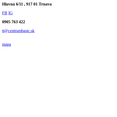
Hlavná 6/11 , 917 01 Trnava
FB
IG
0905 763 422
tt@centrumbasic.sk
mapa