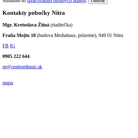
Súhlasím so
spracovaním osobných údajov
.
Odoslať
Kontakty pobočky Nitra
Mgr. Kvetoslava Žitná
(riaditeľka)
Fraňa Mojtu 18
(budova Mediahaus, prízemie), 949 01 Nitra
FB
IG
0905 222 644
nr@centrumbasic.sk
mapa