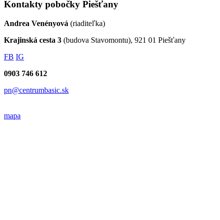
Kontakty pobočky Piešťany
Andrea Venényová
(riaditeľka)
Krajinská cesta 3
(budova Stavomontu), 921 01 Piešťany
FB
IG
0903 746 612
pn@centrumbasic.sk
mapa