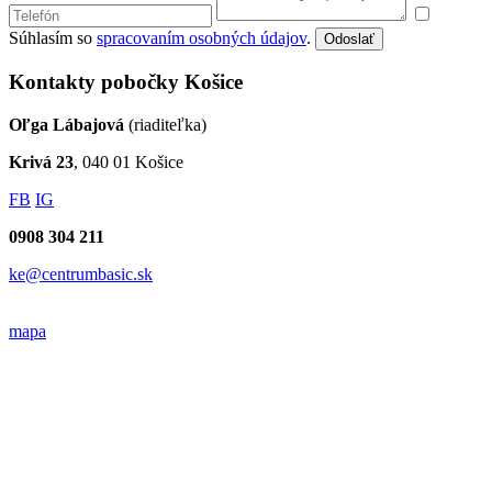
Súhlasím so
spracovaním osobných údajov
.
Odoslať
Kontakty pobočky Košice
Oľga Lábajová
(riaditeľka)
Krivá 23
, 040 01 Košice
FB
IG
0908 304 211
ke@centrumbasic.sk
mapa